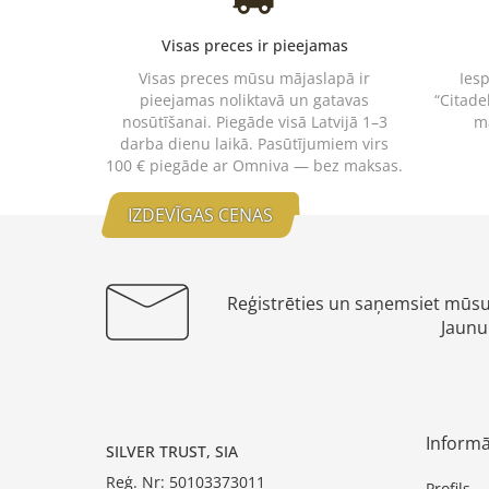
Visas preces ir pieejamas
Visas preces mūsu mājaslapā ir
Ies
pieejamas noliktavā un gatavas
“Citade
nosūtīšanai. Piegāde visā Latvijā 1–3
m
darba dienu laikā. Pasūtījumiem virs
100 € piegāde ar Omniva — bez maksas.
IZDEVĪGAS CENAS
Reģistrēties un saņemsiet mūs
Jaunu
Informā
SILVER TRUST, SIA
Reģ. Nr: 50103373011
Profils