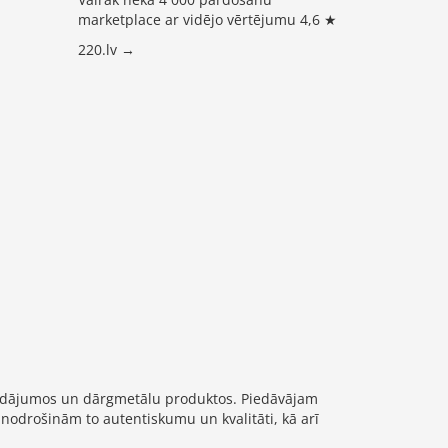
marketplace ar vidējo vērtējumu 4,6 ★
220.lv →
trādājumos un dārgmetālu produktos. Piedāvājam
 nodrošinām to autentiskumu un kvalitāti, kā arī