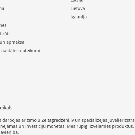
na
Lietuva
Igaunija
mes
fikāts
 un apmaksa
cialitātes noteikumi
eikals
as darbojas ar zīmolu
Zeltagredzeni.lv
un specializējas juvelierizs
cionējamas un investīciju monētas. Mēs rūpīgi izvēlamies produktus,
Savienībā.