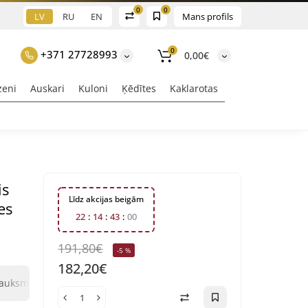
0
0
LV
RU
EN
Mans profils
0
+371 27728993
0,00€
zeni
Auskari
Kuloni
Ķēdītes
Kaklarotas
is
Līdz akcijas beigām
es
2
2
1
4
4
2
5
9
191,80€
-5 %
182,20€
0
0
sauksmes
Jautājums un atbilde
Klix Payment