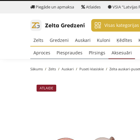
Piegāde un apmaksa
Atlaides
VSIA “Latvijas 
Visas kategorijas
Zelts
Gredzeni
Auskari
Kuloni
Ķēdītes
Aproces
Piespraudes
Pīrsings
Aksesuāri
Sākums
Zelts
Auskari
Puseti klasiskie
Zelta auskari-puset
ATLAIDE