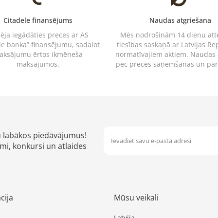
Citadele finansējums
Naudas atgriešana
pēja iegādāties preces ar AS
Mēs nodrošinām 14 dienu at
le banka” finansējumu, sadalot
tiesības saskaņā ar Latvijas Re
aksājumu ērtos ikmēneša
normatīvajiem aktiem. Naudas
maksājumos.
pēc preces saņemšanas un pā
u labākos piedāvājumus!
mi, konkursi un atlaides
cija
Mūsu veikali
Latvija