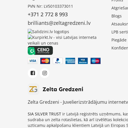
PVN Nr: LV50103373011
Atgrieša
+371 2 772 8 993
Blogs
brilliants@zeltagredzeni.lv
Atsauks
LPB serti
Piegāde
Konfiden
Zelta Gredzeni - Juvelierizstrādājumu internetv
SIA SILVER TRUST
ir Latvijā reģistrēts uzņēmums, k
sudraba un zelta rotaslietas, kā arī izvēlētas kolek
uzticamu apkalpošanu klientiem Latvijā un Eiropas 