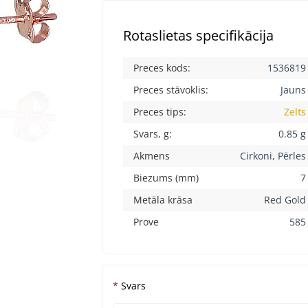
Rotaslietas specifikācija
Preces kods:
1536819
Preces stāvoklis:
Jauns
Preces tips:
Zelts
Svars, g:
0.85 g
Akmens
Cirkoni, Pērles
Biezums (mm)
7
Metāla krāsa
Red Gold
Prove
585
Svars