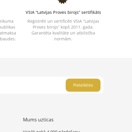
VSIA “Latvijas Proves birojs” sertifikāts
teikuma
Reģistrēti un sertificēti VSIA “Latvijas
publikas
Proves birojs” kopš 2011. gada.
 atmaksa
Garantēta kvalitāte un atbilstība
rbaudes.
normām.
Pieteikties
Mums uzticas
Vairāk nekā 4 000 pārdošanu