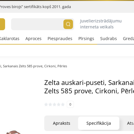
Proves birojs” sertifikāts kopš 2011. gada
Juvelierizstrādājumu
interneta veikals
Kaklarotas
Aproces
Piespraudes
Pīrsings
Sudrabs
Gred
i, Sarkanais Zelts 585 prove, Cirkoni, Pērles
Zelta auskari-puseti, Sarkana
Zelts 585 prove, Cirkoni, Pērl
0
Apraksts
Specifikācija
At