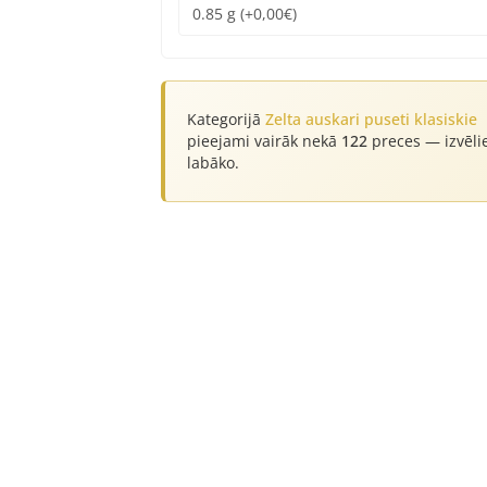
Kategorijā
Zelta auskari puseti klasiskie
pieejami vairāk nekā
122
preces — izvēli
labāko.