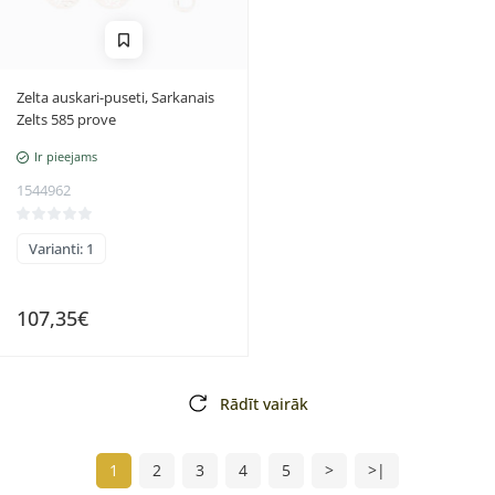
Zelta auskari-puseti, Sarkanais
Zelts 585 prove
Ir pieejams
1544962
Varianti: 1
107,35€
Rādīt vairāk
1
2
3
4
5
>
>|