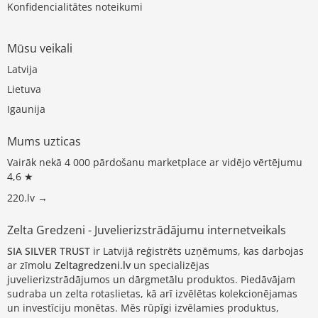
Konfidencialitātes noteikumi
Mūsu veikali
Latvija
Lietuva
Igaunija
Mums uzticas
Vairāk nekā 4 000 pārdošanu marketplace ar vidējo vērtējumu
4,6 ★
220.lv →
Zelta Gredzeni - Juvelierizstrādājumu internetveikals
SIA SILVER TRUST
ir Latvijā reģistrēts uzņēmums, kas darbojas
ar zīmolu
Zeltagredzeni.lv
un specializējas
juvelierizstrādājumos un dārgmetālu produktos. Piedāvājam
sudraba un zelta rotaslietas, kā arī izvēlētas kolekcionējamas
un investīciju monētas. Mēs rūpīgi izvēlamies produktus,