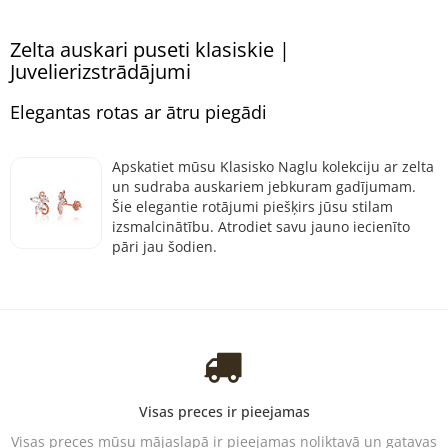
Zelta auskari puseti klasiskie |
Juvelierizstrādājumi
Elegantas rotas ar ātru piegādi
Apskatiet mūsu Klasisko Naglu kolekciju ar zelta
un sudraba auskariem jebkuram gadījumam.
Šie elegantie rotājumi piešķirs jūsu stilam
izsmalcinātību. Atrodiet savu jauno iecienīto
pāri jau šodien.
Visas preces ir pieejamas
Visas preces mūsu mājaslapā ir pieejamas noliktavā un gatavas