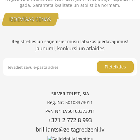
gada. Garantēta kvalitāte un atbilstība normām.
IZDEVĪGAS CENAS
Reģistrēties un saņemsiet mūsu labākos piedāvājumus!
Jaunumi, konkursi un atlaides
Pieteikties
SILVER TRUST, SIA
Reģ. Nr: 50103373011
PVN Nr: LV50103373011
+371 2 772 8 993
brilliants@zeltagredzeni.lv