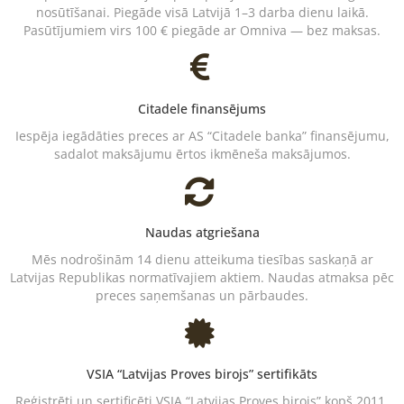
nosūtīšanai. Piegāde visā Latvijā 1–3 darba dienu laikā.
Pasūtījumiem virs 100 € piegāde ar Omniva — bez maksas.
Citadele finansējums
Iespēja iegādāties preces ar AS “Citadele banka” finansējumu,
sadalot maksājumu ērtos ikmēneša maksājumos.
Naudas atgriešana
Mēs nodrošinām 14 dienu atteikuma tiesības saskaņā ar
Latvijas Republikas normatīvajiem aktiem. Naudas atmaksa pēc
preces saņemšanas un pārbaudes.
VSIA “Latvijas Proves birojs” sertifikāts
Reģistrēti un sertificēti VSIA “Latvijas Proves birojs” kopš 2011.