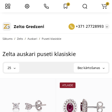
0
0
+371 27728993
Sākums
Zelts
Auskari
Puseti klasiskie
Zelta auskari puseti klasiskie
25
Bez kārtošanas
ATLAIDE