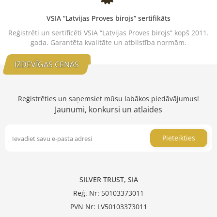
VSIA “Latvijas Proves birojs” sertifikāts
Reģistrēti un sertificēti VSIA “Latvijas Proves birojs” kopš 2011.
gada. Garantēta kvalitāte un atbilstība normām.
IZDEVĪGAS CENAS
Reģistrēties un saņemsiet mūsu labākos piedāvājumus!
Jaunumi, konkursi un atlaides
Pieteikties
SILVER TRUST, SIA
Reģ. Nr: 50103373011
PVN Nr: LV50103373011