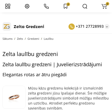
0
0
+371 27728993
Sākums
Zelts
Gredzeni
Laulību
Zelta laulību gredzeni
Zelta laulību gredzeni | Juvelierizstrādājumi
Elegantas rotas ar ātru piegādi
Mūsu kāzu gredzenu kolekcijā ir izsmalcināti
zelta gredzeni jūsu īpašajai dienai. Šie mūžīgie
juvelierizstrādājumi simbolizē mūžīgu mīlestību
un uzticību. Atrodiet perfektu gredzenu
savienības svinībām.