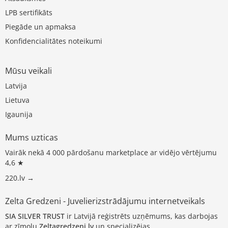
LPB sertifikāts
Piegāde un apmaksa
Konfidencialitātes noteikumi
Mūsu veikali
Latvija
Lietuva
Igaunija
Mums uzticas
Vairāk nekā 4 000 pārdošanu marketplace ar vidējo vērtējumu
4,6 ★
220.lv →
Zelta Gredzeni - Juvelierizstrādājumu internetveikals
SIA SILVER TRUST
ir Latvijā reģistrēts uzņēmums, kas darbojas
ar zīmolu
Zeltagredzeni.lv
un specializējas