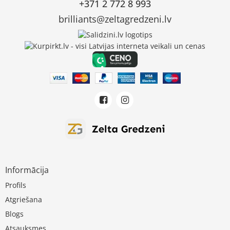
+371 2 772 8 993
brilliants@zeltagredzeni.lv
Informācija
Profils
Atgriešana
Blogs
Atsauksmes