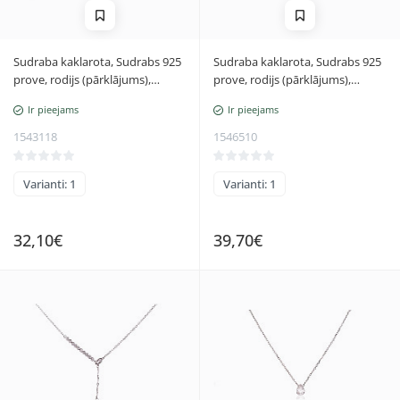
Sudraba kaklarota, Sudrabs 925
Sudraba kaklarota, Sudrabs 925
prove, rodijs (pārklājums),
prove, rodijs (pārklājums),
Cirkoni
Cirkoni, Perlamutrs,
Ir pieejams
Ir pieejams
Regulējamais garums
1543118
1546510
Varianti: 1
Varianti: 1
32,10€
39,70€