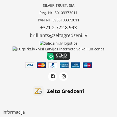
SILVER TRUST, SIA
Reģ. Nr: 50103373011
PVN Nr: LV50103373011
+371 2 772 8 993
brilliants@zeltagredzeni.lv
Informācija