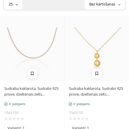
25
Bez kārtošanas
Sudraba kaklarota, Sudrabs 925
Sudraba kaklarota, Sudrabs 925
prove, dzeltenais zelts
prove, dzeltenais zelts
(pārklājums), Cirkoni,
(pārklājums), Regulējamais
Ir pieejams
Ir pieejams
Regulējamais garums
garums
1543159
1543153
Varianti: 1
Varianti: 1