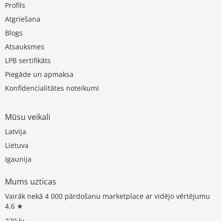
Profils
Atgriešana
Blogs
Atsauksmes
LPB sertifikāts
Piegāde un apmaksa
Konfidencialitātes noteikumi
Mūsu veikali
Latvija
Lietuva
Igaunija
Mums uzticas
Vairāk nekā 4 000 pārdošanu marketplace ar vidējo vērtējumu
4,6 ★
220.lv →