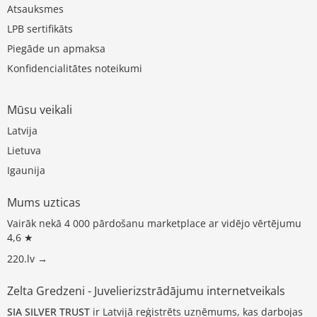
Atsauksmes
LPB sertifikāts
Piegāde un apmaksa
Konfidencialitātes noteikumi
Mūsu veikali
Latvija
Lietuva
Igaunija
Mums uzticas
Vairāk nekā 4 000 pārdošanu marketplace ar vidējo vērtējumu
4,6 ★
220.lv →
Zelta Gredzeni - Juvelierizstrādājumu internetveikals
SIA SILVER TRUST
ir Latvijā reģistrēts uzņēmums, kas darbojas