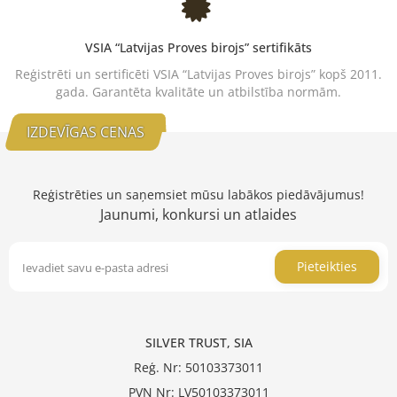
VSIA “Latvijas Proves birojs” sertifikāts
Reģistrēti un sertificēti VSIA “Latvijas Proves birojs” kopš 2011.
gada. Garantēta kvalitāte un atbilstība normām.
IZDEVĪGAS CENAS
Reģistrēties un saņemsiet mūsu labākos piedāvājumus!
Jaunumi, konkursi un atlaides
Pieteikties
SILVER TRUST, SIA
Reģ. Nr: 50103373011
PVN Nr: LV50103373011