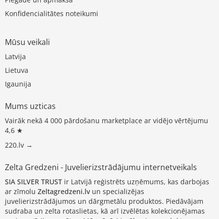
Konfidencialitātes noteikumi
Mūsu veikali
Latvija
Lietuva
Igaunija
Mums uzticas
Vairāk nekā 4 000 pārdošanu marketplace ar vidējo vērtējumu
4,6 ★
220.lv →
Zelta Gredzeni - Juvelierizstrādājumu internetveikals
SIA SILVER TRUST
ir Latvijā reģistrēts uzņēmums, kas darbojas
ar zīmolu
Zeltagredzeni.lv
un specializējas
juvelierizstrādājumos un dārgmetālu produktos. Piedāvājam
sudraba un zelta rotaslietas, kā arī izvēlētas kolekcionējamas