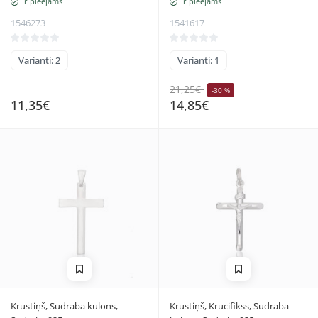
Ir pieejams
Ir pieejams
1546273
1541617
Varianti: 2
Varianti: 1
21,25€
-30 %
11,35€
14,85€
Krustiņš, Sudraba kulons,
Krustiņš, Krucifikss, Sudraba