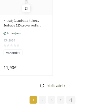
Krustiņš, Sudraba kulons,
Sudrabs 925 prove, rodijs
(pārklājums)
Ir pieejams
1542094
Varianti: 1
11,90€
Rādīt vairāk
1
2
3
>
>|