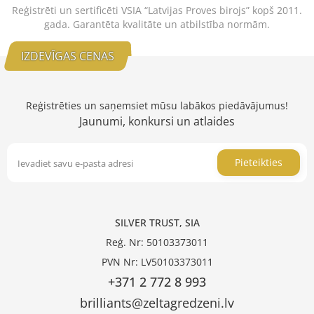
Reģistrēti un sertificēti VSIA “Latvijas Proves birojs” kopš 2011.
gada. Garantēta kvalitāte un atbilstība normām.
IZDEVĪGAS CENAS
Reģistrēties un saņemsiet mūsu labākos piedāvājumus!
Jaunumi, konkursi un atlaides
Pieteikties
SILVER TRUST, SIA
Reģ. Nr: 50103373011
PVN Nr: LV50103373011
+371 2 772 8 993
brilliants@zeltagredzeni.lv