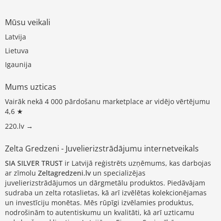
Mūsu veikali
Latvija
Lietuva
Igaunija
Mums uzticas
Vairāk nekā 4 000 pārdošanu marketplace ar vidējo vērtējumu
4,6 ★
220.lv →
Zelta Gredzeni - Juvelierizstrādājumu internetveikals
SIA SILVER TRUST
ir Latvijā reģistrēts uzņēmums, kas darbojas
ar zīmolu
Zeltagredzeni.lv
un specializējas
juvelierizstrādājumos un dārgmetālu produktos. Piedāvājam
sudraba un zelta rotaslietas, kā arī izvēlētas kolekcionējamas
un investīciju monētas. Mēs rūpīgi izvēlamies produktus,
nodrošinām to autentiskumu un kvalitāti, kā arī uzticamu