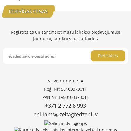
IZDEVĪGAS CENAS
Reģistrēties un saņemsiet mūsu labākos piedāvājumus!
Jaunumi, konkursi un atlaides
Pieteikties
SILVER TRUST, SIA
Reģ. Nr: 50103373011
PVN Nr: LV50103373011
+371 2 772 8 993
brilliants@zeltagredzeni.lv