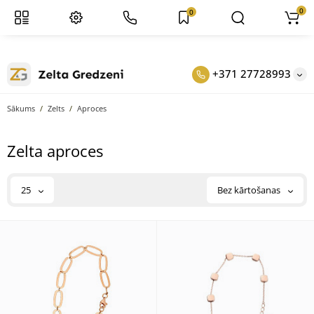
0
0
+371 27728993
Sākums
Zelts
Aproces
Zelta aproces
25
Bez kārtošanas