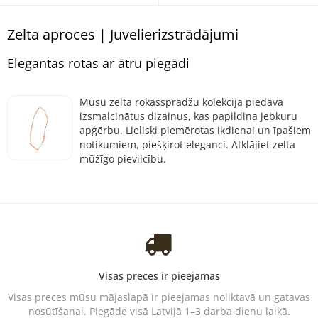
Zelta aproces | Juvelierizstrādājumi
Elegantas rotas ar ātru piegādi
Mūsu zelta rokassprādžu kolekcija piedāvā
izsmalcinātus dizainus, kas papildina jebkuru
apģērbu. Lieliski piemērotas ikdienai un īpašiem
notikumiem, piešķirot eleganci. Atklājiet zelta
mūžīgo pievilcību.
Visas preces ir pieejamas
Visas preces mūsu mājaslapā ir pieejamas noliktavā un gatavas
nosūtīšanai. Piegāde visā Latvijā 1–3 darba dienu laikā.