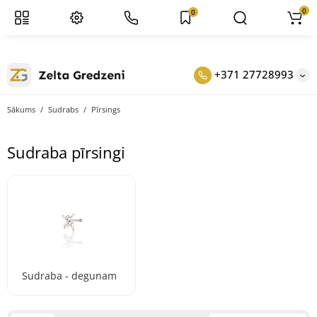
0
0
+371 27728993
Sākums
Sudrabs
Pīrsings
Sudraba pīrsingi
Sudraba - degunam