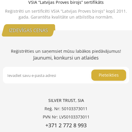
VSIA “Latvijas Proves birojs” sertifikāts
Reģistrēti un sertificēti VSIA “Latvijas Proves birojs” kopš 2011.
gada. Garantēta kvalitāte un atbilstība normām.
IZDEVĪGAS CENAS
Reģistrēties un saņemsiet mūsu labākos piedāvājumus!
Jaunumi, konkursi un atlaides
Pieteikties
SILVER TRUST, SIA
Reģ. Nr: 50103373011
PVN Nr: LV50103373011
+371 2 772 8 993