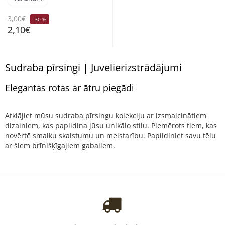
3,00€
-30 %
2,10€
Sudraba pīrsingi | Juvelierizstrādājumi
Elegantas rotas ar ātru piegādi
Atklājiet mūsu sudraba pīrsingu kolekciju ar izsmalcinātiem
dizainiem, kas papildina jūsu unikālo stilu. Piemērots tiem, kas
novērtē smalku skaistumu un meistarību. Papildiniet savu tēlu
ar šiem brīnišķīgajiem gabaliem.