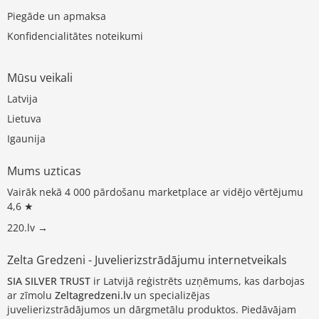
Piegāde un apmaksa
Konfidencialitātes noteikumi
Mūsu veikali
Latvija
Lietuva
Igaunija
Mums uzticas
Vairāk nekā 4 000 pārdošanu marketplace ar vidējo vērtējumu
4,6 ★
220.lv →
Zelta Gredzeni - Juvelierizstrādājumu internetveikals
SIA SILVER TRUST
ir Latvijā reģistrēts uzņēmums, kas darbojas
ar zīmolu
Zeltagredzeni.lv
un specializējas
juvelierizstrādājumos un dārgmetālu produktos. Piedāvājam