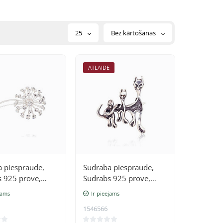
25
Bez kārtošanas
ATLAIDE
 piespraude,
Sudraba piespraude,
 925 prove,
Sudrabs 925 prove,
oksids (pārklājums)
jams
Ir pieejams
1546566