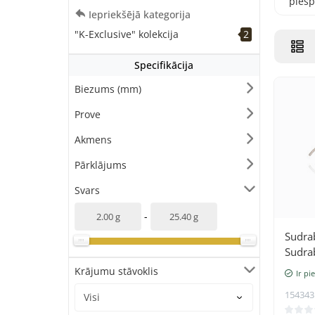
pies
Iepriekšējā kategorija
K-Exc
kolek
"K-Exclusive" kolekcija
2
Specifikācija
Biezums (mm)
Prove
Akmens
Pārklājums
Svars
-
Sudra
Sudra
Kristāl
Krājumu stāvoklis
Ir pi
154343