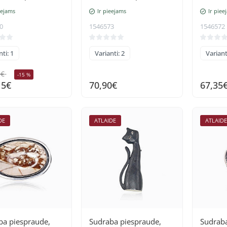
 (pārklājums),
oksids (pārklājums),
oksids 
eejams
Ir pieejams
Ir piee
i
Dendriskais Ahāts
Granāt
0
1546573
1546572
ti: 1
Varianti: 2
Variant
0€
-15 %
15€
70,90€
67,35
DE
ATLAIDE
ATLAID
ba piespraude,
Sudraba piespraude,
Sudraba