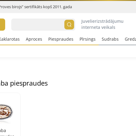
Proves birojs” sertifikāts kopš 2011. gada
Juvelierizstrādājumu
interneta veikals
Kaklarotas
Aproces
Piespraudes
Pīrsings
Sudrabs
Gred
ba piespraudes
aba