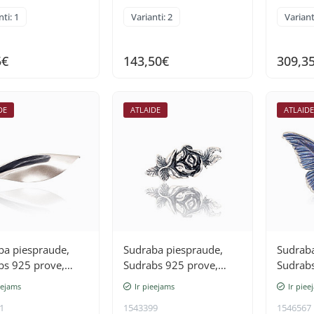
ti: 1
Varianti: 2
Variant
5€
143,50€
309,3
DE
ATLAIDE
ATLAID
ba piespraude,
Sudraba piespraude,
Sudraba
bs 925 prove,
Sudrabs 925 prove,
Sudrabs
 (pārklājums)
oksids (pārklājums)
oksids 
eejams
Ir pieejams
Ir piee
1
1543399
1546567