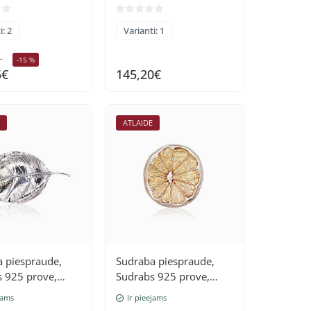
i: 2
Varianti: 1
-15 %
5€
145,20€
E
ATLAIDE
 piespraude,
Sudraba piespraude,
 925 prove,
Sudrabs 925 prove,
(pārklājums)
oksids (pārklājums)
jams
Ir pieejams