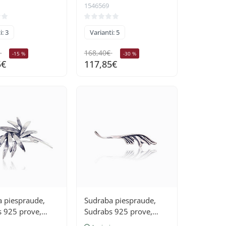
1546569
i: 3
Varianti: 5
168,40€
-15 %
-30 %
5€
117,85€
 piespraude,
Sudraba piespraude,
 925 prove,
Sudrabs 925 prove,
(pārklājums)
oksids (pārklājums)