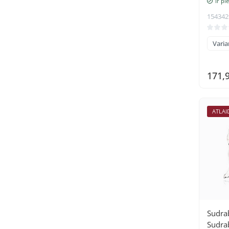
Ir pi
154342
Varian
171,
ATLAI
Sudra
Sudra