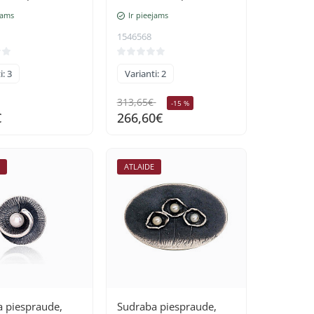
(pārklājums),
oksids (pārklājums),
jams
Ir pieejams
s
Granāts
1546568
i: 3
Varianti: 2
313,65€
-15 %
€
266,60€
E
ATLAIDE
 piespraude,
Sudraba piespraude,