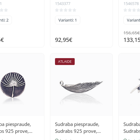
1
1543377
1546578
ti: 2
Varianti: 1
Variant
156,65€
5€
92,95€
133,1
ATLAIDE
ba piespraude,
Sudraba piespraude,
Sudraba
bs 925 prove,
Sudrabs 925 prove,
Sudrabs
 (pārklājums)
oksids (pārklājums)
oksids 