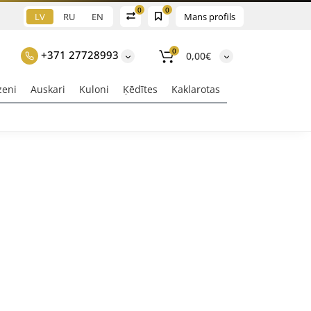
0
0
LV
RU
EN
Mans profils
0
+371 27728993
0,00€
zeni
Auskari
Kuloni
Ķēdītes
Kaklarotas