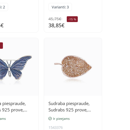
i: 2
Varianti: 3
45,75€
-15 %
5€
38,85€
E
 piespraude,
Sudraba piespraude,
 925 prove,
Sudrabs 925 prove,
(pārklājums)
oksids (pārklājums)
jams
Ir pieejams
1543376