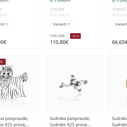
eejams
Ir pieejams
Ir piee
9
1543384
1546565
ti: 1
Varianti: 1
Variant
158,30€
-30 %
90€
110,80€
66,65
DE
ba piespraude,
Sudraba piespraude,
Sudraba
bs 925 prove,
Sudrabs 925 prove,
Sudrabs