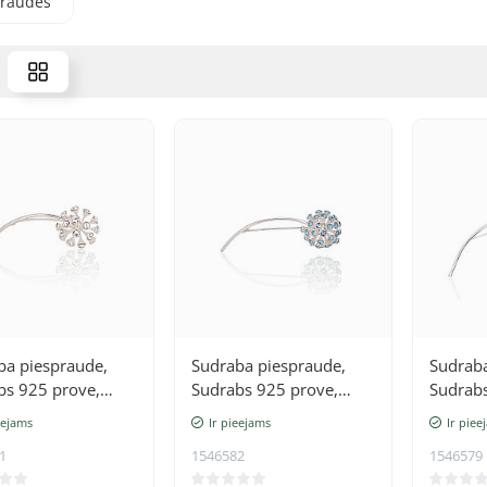
praudes
lusive
cija
ba piespraude,
Sudraba piespraude,
Sudraba
bs 925 prove,
Sudrabs 925 prove,
Sudrabs
i
Kristāli
Kristāli
eejams
Ir pieejams
Ir piee
1
1546582
1546579