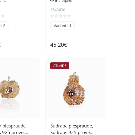
jams
Ir pieejams
1543430
i: 2
Varianti: 1
€
45,20€
ATLAIDE
 piespraude,
Sudraba piespraude,
 925 prove,
Sudrabs 925 prove,