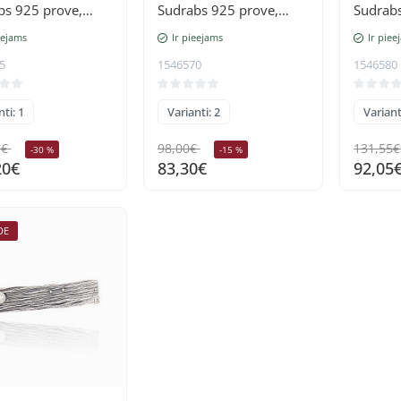
bs 925 prove,
Sudrabs 925 prove,
Sudrabs
 (pārklājums),
oksids (pārklājums),
oksids 
eejams
Ir pieejams
Ir piee
Kristāli
Pērles
5
1546570
1546580
ti: 1
Varianti: 2
Variant
5€
98,00€
131,55€
-30 %
-15 %
20€
83,30€
92,05
DE