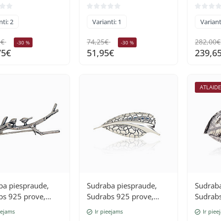
ti: 2
Varianti: 1
Variant
5€
74,25€
282,00€
-30 %
-30 %
75€
51,95€
239,6
ATLAID
ba piespraude,
Sudraba piespraude,
Sudraba
bs 925 prove,
Sudrabs 925 prove,
Sudrabs
 (pārklājums)
oksids (pārklājums)
oksids 
eejams
Ir pieejams
Ir piee