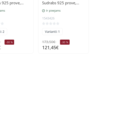
 925 prove,
Sudrabs 925 prove,
(pārklājums),
oksids (pārklājums),
jams
Ir pieejams
Pērles
1543426
i: 2
Varianti: 1
173,50€
-30 %
-30 %
€
121,45€