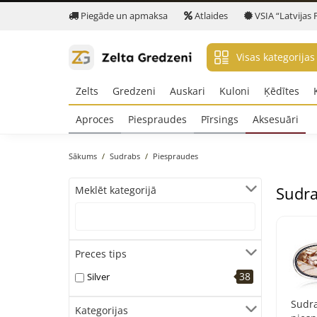
Piegāde un apmaksa
Atlaides
VSIA “Latvijas 
Visas kategorijas
Zelts
Gredzeni
Auskari
Kuloni
Ķēdītes
Aproces
Piespraudes
Pīrsings
Aksesuāri
Sākums
Sudrabs
Piespraudes
Sudra
Meklēt kategorijā
Preces tips
38
Silver
Sudr
Kategorijas