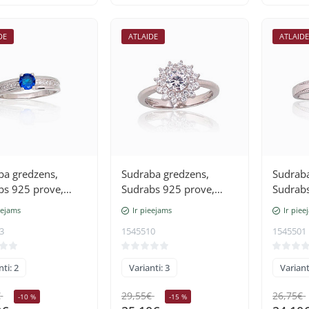
DE
ATLAIDE
ATLAID
ba gredzens,
Sudraba gredzens,
Sudraba
bs 925 prove,
Sudrabs 925 prove,
Sudrabs
 (pārklājums),
rodijs (pārklājums),
rodijs 
eejams
Ir pieejams
Ir piee
i
Cirkoni
Cirkoni
3
1545510
1545501
ti: 2
Varianti: 3
Variant
€
29,55€
26,75€
-10 %
-15 %