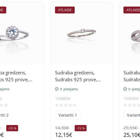
DE
ATLAIDE
ATLAID
ba gredzens,
Sudraba gredzens,
Sudraba
bs 925 prove,
Sudrabs 925 prove,
Sudrabs
 (pārklājums),
rodijs (pārklājums),
rodijs 
eejams
Ir pieejams
Ir piee
i
Cirkoni
Cirkoni
2
1538650
1545505
ti: 2
Varianti: 1
Variant
€
14,30€
29,55€
-15 %
-15 %
0€
12,15€
25,10