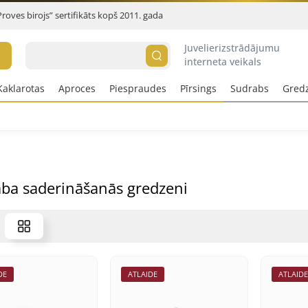
Proves birojs” sertifikāts kopš 2011. gada
Juvelierizstrādājumu
interneta veikals
Kaklarotas
Aproces
Piespraudes
Pīrsings
Sudrabs
Gred
ba saderināšanās gredzeni
DE
ATLAIDE
ATLAID