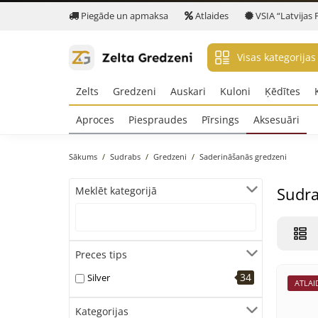
Piegāde un apmaksa
Atlaides
VSIA “Latvijas 
Visas kategorijas
Zelts
Gredzeni
Auskari
Kuloni
Ķēdītes
Aproces
Piespraudes
Pīrsings
Aksesuāri
Sākums
Sudrabs
Gredzeni
Saderināšanās gredzeni
Sudra
Meklēt kategorijā
Preces tips
34
Silver
ATLAI
Kategorijas