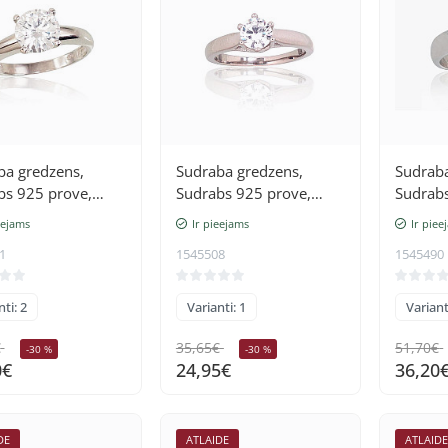
ba gredzens,
Sudraba gredzens,
Sudraba
bs 925 prove,
Sudrabs 925 prove,
Sudrabs
 (pārklājums),
rodijs (pārklājums),
rodijs 
eejams
Ir pieejams
Ir piee
i
Cirkoni
Cirkoni
1
1545508
1545490
ti: 2
Varianti: 1
Variant
€
35,65€
51,70€
-30 %
-30 %
0€
24,95€
36,20
DE
ATLAIDE
ATLAID