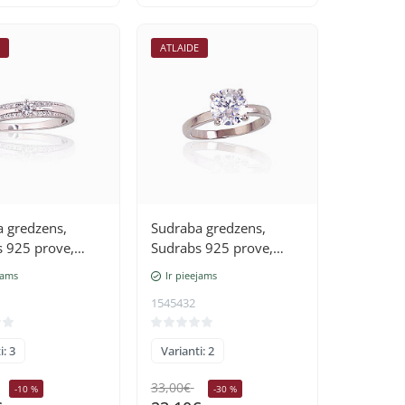
E
ATLAIDE
 gredzens,
Sudraba gredzens,
 925 prove,
Sudrabs 925 prove,
(pārklājums),
rodijs (pārklājums),
jams
Ir pieejams
Cirkoni
1545432
i: 3
Varianti: 2
33,00€
-10 %
-30 %