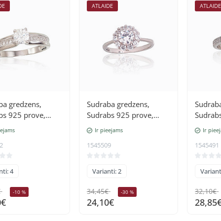
DE
ATLAIDE
ATLAID
ba gredzens,
Sudraba gredzens,
Sudraba
bs 925 prove,
Sudrabs 925 prove,
Sudrabs
 (pārklājums),
rodijs (pārklājums),
rodijs 
eejams
Ir pieejams
Ir piee
i
Cirkoni
Cirkoni
2
1545509
1545491
ti: 4
Varianti: 2
Variant
€
34,45€
32,10€
-10 %
-30 %
0€
24,10€
28,85