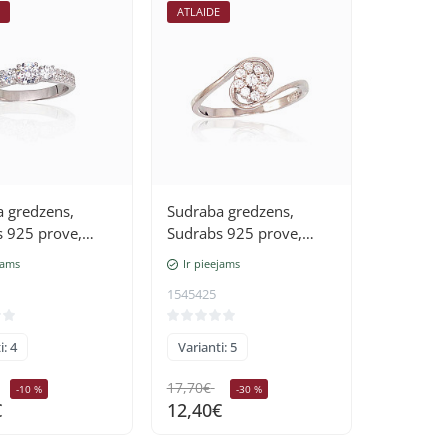
E
ATLAIDE
 gredzens,
Sudraba gredzens,
 925 prove,
Sudrabs 925 prove,
(pārklājums),
rodijs (pārklājums),
jams
Ir pieejams
Cirkoni
1545425
i: 4
Varianti: 5
17,70€
-10 %
-30 %
€
12,40€