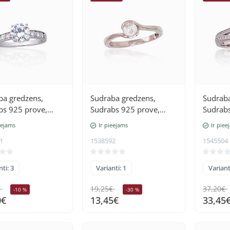
ba gredzens,
Sudraba gredzens,
Sudraba
bs 925 prove,
Sudrabs 925 prove,
Sudrabs
 (pārklājums),
rodijs (pārklājums),
rodijs 
eejams
Ir pieejams
Ir piee
i
Cirkoni
Cirkoni
1
1538592
1545504
ti: 3
Varianti: 1
Variant
€
19,25€
37,20€
-10 %
-30 %
0€
13,45€
33,45