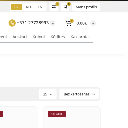
0
0
LV
RU
EN
Mans profils
0
+371 27728993
0,00€
zeni
Auskari
Kuloni
Ķēdītes
Kaklarotas
25
Bez kārtošanas
E
ATLAIDE