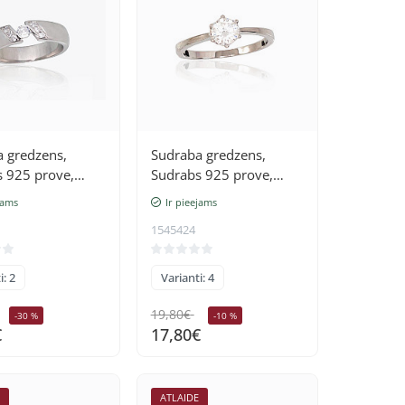
 gredzens,
Sudraba gredzens,
 925 prove,
Sudrabs 925 prove,
(pārklājums),
rodijs (pārklājums),
jams
Ir pieejams
Cirkoni
1545424
i: 2
Varianti: 4
19,80€
-30 %
-10 %
€
17,80€
E
ATLAIDE