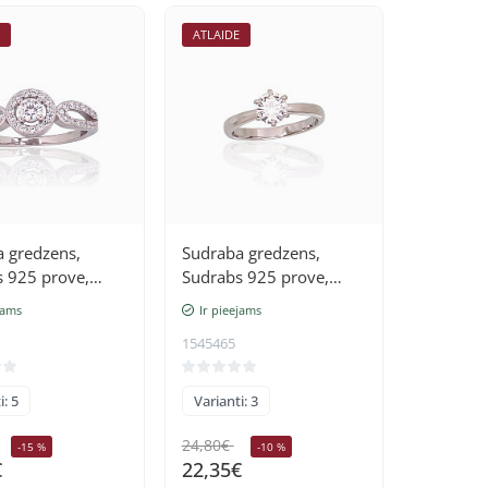
E
ATLAIDE
 gredzens,
Sudraba gredzens,
 925 prove,
Sudrabs 925 prove,
(pārklājums),
rodijs (pārklājums),
jams
Ir pieejams
Cirkoni
1545465
i: 5
Varianti: 3
24,80€
-15 %
-10 %
€
22,35€