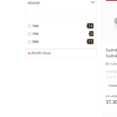
Atlaide
14
10%
9
15%
11
30%
Sudra
Atcelt visus
Sudra
rodijs
Ir pi
Cirkon
154553
Varian
41,45
37,3