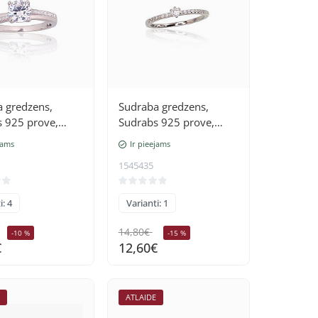
 gredzens,
Sudraba gredzens,
 925 prove,
Sudrabs 925 prove,
(pārklājums),
rodijs (pārklājums),
jams
Ir pieejams
Cirkoni
1545435
i: 4
Varianti: 1
14,80€
-10 %
-15 %
€
12,60€
E
ATLAIDE