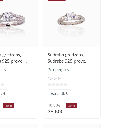
 gredzens,
Sudraba gredzens,
 925 prove,
Sudrabs 925 prove,
(pārklājums),
rodijs (pārklājums),
jams
Ir pieejams
Cirkoni
1545464
i: 4
Varianti: 3
40,90€
-10 %
-30 %
€
28,60€