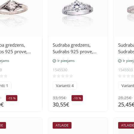
ba gredzens,
Sudraba gredzens,
Sudraba
bs 925 prove,
Sudrabs 925 prove,
Sudrabs
 (pārklājums),
rodijs (pārklājums),
rodijs 
eejams
Ir pieejams
Ir piee
i
Cirkoni
Cirkoni
9
1545530
1545503
ti: 1
Varianti: 4
Variant
€
33,95€
28,25€
-15 %
-10 %
0€
30,55€
25,45
DE
ATLAIDE
ATLAID