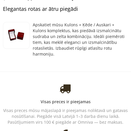
Elegantas rotas ar ātru piegādi
Apskatiet mūsu Kulons + Ķēde / Auskari +
Kulons komplektus, kas piedāvā izsmalcinātu
sudraba un zelta kombināciju. Ideāli piemēroti
tiem, kas meklē eleganci un izsmalcinātību
rotaslietās. Izbaudiet rūpīgi atlasītu rotu
harmoniju.
Visas preces ir pieejamas
Visas preces mūsu mājaslapā ir pieejamas noliktavā un gatavas
nosūtīšanai. Piegāde visā Latvijā 1–3 darba dienu laikā.
Pasūtījumiem virs 100 € piegāde ar Omniva — bez maksas.