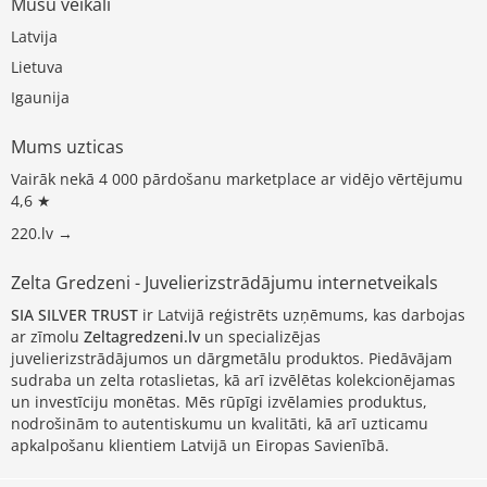
Mūsu veikali
Latvija
Lietuva
Igaunija
Mums uzticas
Vairāk nekā 4 000 pārdošanu marketplace ar vidējo vērtējumu
4,6 ★
220.lv →
Zelta Gredzeni - Juvelierizstrādājumu internetveikals
SIA SILVER TRUST
ir Latvijā reģistrēts uzņēmums, kas darbojas
ar zīmolu
Zeltagredzeni.lv
un specializējas
juvelierizstrādājumos un dārgmetālu produktos. Piedāvājam
sudraba un zelta rotaslietas, kā arī izvēlētas kolekcionējamas
un investīciju monētas. Mēs rūpīgi izvēlamies produktus,
nodrošinām to autentiskumu un kvalitāti, kā arī uzticamu
apkalpošanu klientiem Latvijā un Eiropas Savienībā.