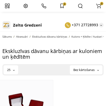
0
0
+371 27728993
Sākums
Aksesuāri
Ekskluzīvas dāvanu kārbiņas
Kulons + Ķēdīte / Auskari +
Ekskluzīvas dāvanu kārbiņas ar kuloniem
un ķēdītēm
25
Bez kārtošanas