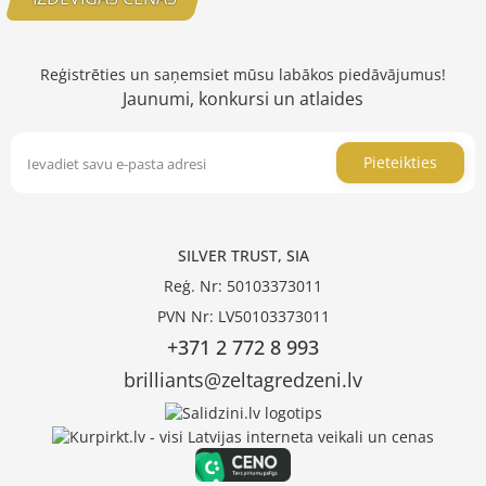
Reģistrēties un saņemsiet mūsu labākos piedāvājumus!
Jaunumi, konkursi un atlaides
Pieteikties
SILVER TRUST, SIA
Reģ. Nr: 50103373011
PVN Nr: LV50103373011
+371 2 772 8 993
brilliants@zeltagredzeni.lv