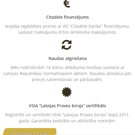
Citadele finansējums
Iespēja iegādāties preces ar AS “Citadele banka” finansējumu,
sadalot maksājumu ērtos ikmēneša maksājumos.
Naudas atgriešana
Mēs nodrošinām 14 dienu atteikuma tiesības saskaņā ar
Latvijas Republikas normatīvajiem aktiem. Naudas atmaksa pēc
preces saņemšanas un pārbaudes.
VSIA “Latvijas Proves birojs” sertifikāts
Reģistrēti un sertificēti VSIA “Latvijas Proves birojs” kopš 2011.
gada. Garantēta kvalitāte un atbilstība normām.
IZDEVĪGAS CENAS