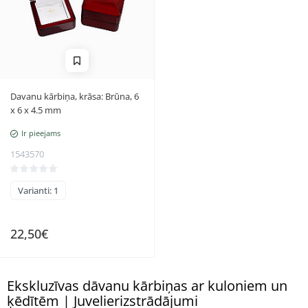
Davanu kārbiņa, krāsa: Brūna, 6
x 6 x 4.5 mm
Ir pieejams
1543570
Varianti: 1
22,50€
Ekskluzīvas dāvanu kārbiņas ar kuloniem un
ķēdītēm | Juvelierizstrādājumi