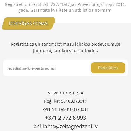
Reģistrēti un sertificēti VSIA “Latvijas Proves birojs” kopš 2011.
gada. Garantēta kvalitāte un atbilstība normām.
IZDEVĪGAS CENAS
Reģistrēties un saņemsiet mūsu labākos piedāvājumus!
Jaunumi, konkursi un atlaides
Pieteikties
SILVER TRUST, SIA
Reģ. Nr: 50103373011
PVN Nr: LV50103373011
+371 2 772 8 993
brilliants@zeltagredzeni.lv