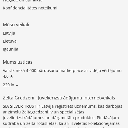
Konfidencialitātes noteikumi
Mūsu veikali
Latvija
Lietuva
Igaunija
Mums uzticas
Vairāk nekā 4 000 pārdošanu marketplace ar vidējo vērtējumu
4,6 ★
220.lv →
Zelta Gredzeni - Juvelierizstrādājumu internetveikals
SIA SILVER TRUST
ir Latvijā reģistrēts uzņēmums, kas darbojas
ar zīmolu
Zeltagredzeni.lv
un specializējas
juvelierizstrādājumos un dārgmetālu produktos. Piedāvājam
sudraba un zelta rotaslietas, kā arī izvēlētas kolekcionējamas