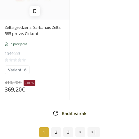
Zelta gredzens, Sarkanais Zelts
585 prove, Cirkoni
Ir pieejams
1544659
Varianti: 6
410,20€
-10 %
369,20€
Rādīt vairāk
1
2
3
>
>|