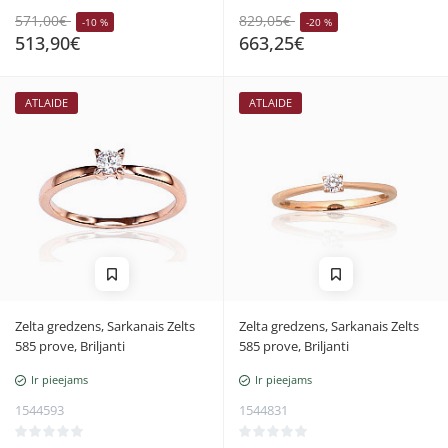
571,00€
829,05€
-10 %
-20 %
513,90€
663,25€
ATLAIDE
ATLAIDE
Zelta gredzens, Sarkanais Zelts
Zelta gredzens, Sarkanais Zelts
585 prove, Briljanti
585 prove, Briljanti
Ir pieejams
Ir pieejams
1544593
1544831