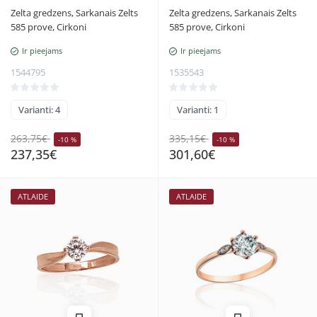
Zelta gredzens, Sarkanais Zelts
Zelta gredzens, Sarkanais Zelts
585 prove, Cirkoni
585 prove, Cirkoni
Ir pieejams
Ir pieejams
1544795
1535543
Varianti: 4
Varianti: 1
263,75€
335,15€
-10 %
-10 %
237,35€
301,60€
ATLAIDE
ATLAIDE