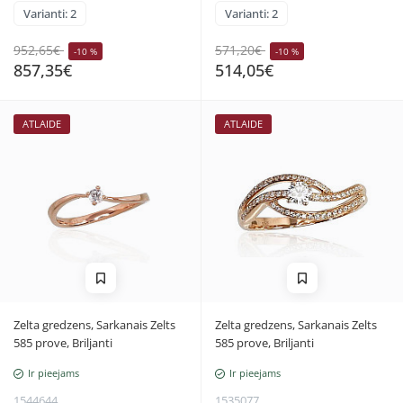
Varianti: 2
Varianti: 2
952,65€
571,20€
-10 %
-10 %
857,35€
514,05€
ATLAIDE
ATLAIDE
Zelta gredzens, Sarkanais Zelts
Zelta gredzens, Sarkanais Zelts
585 prove, Briljanti
585 prove, Briljanti
Ir pieejams
Ir pieejams
1544644
1535077