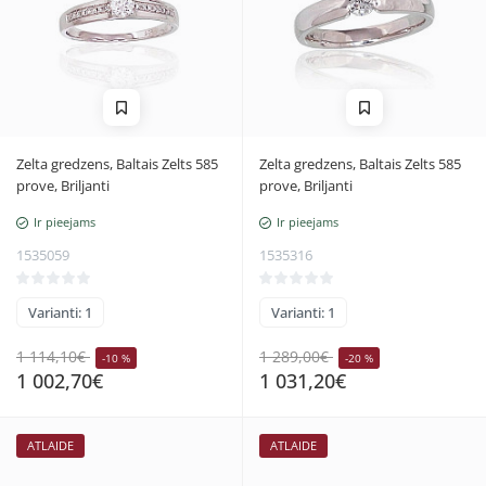
Zelta gredzens, Baltais Zelts 585
Zelta gredzens, Baltais Zelts 585
prove, Briljanti
prove, Briljanti
Ir pieejams
Ir pieejams
1535059
1535316
Varianti: 1
Varianti: 1
1 114,10€
1 289,00€
-10 %
-20 %
1 002,70€
1 031,20€
ATLAIDE
ATLAIDE