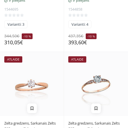
Ir pieejams
Ir pieejams
1544695
1544858
Varianti: 3
Varianti: 4
344,50€
437,35€
-10 %
-10 %
310,05€
393,60€
ATLAIDE
ATLAIDE
Zelta gredzens, Sarkanais Zelts
Zelta gredzens, Sarkanais Zelts