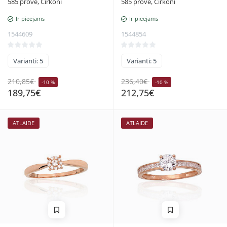
585 prove, Cirkoni
585 prove, Cirkoni
Ir pieejams
Ir pieejams
1544609
1544854
Varianti: 5
Varianti: 5
210,85€
236,40€
-10 %
-10 %
189,75€
212,75€
ATLAIDE
ATLAIDE