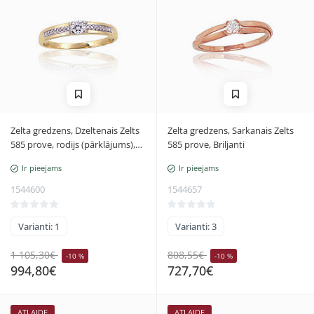
Zelta gredzens, Dzeltenais Zelts
Zelta gredzens, Sarkanais Zelts
585 prove, rodijs (pārklājums),
585 prove, Briljanti
Briljanti
Ir pieejams
Ir pieejams
1544600
1544657
Varianti: 1
Varianti: 3
1 105,30€
808,55€
-10 %
-10 %
994,80€
727,70€
ATLAIDE
ATLAIDE