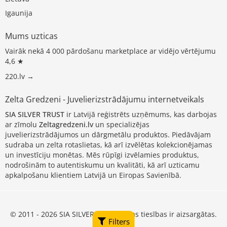
Igaunija
Mums uzticas
Vairāk nekā 4 000 pārdošanu marketplace ar vidējo vērtējumu
4,6 ★
220.lv →
Zelta Gredzeni - Juvelierizstrādājumu internetveikals
SIA SILVER TRUST
ir Latvijā reģistrēts uzņēmums, kas darbojas
ar zīmolu
Zeltagredzeni.lv
un specializējas
juvelierizstrādājumos un dārgmetālu produktos. Piedāvājam
sudraba un zelta rotaslietas, kā arī izvēlētas kolekcionējamas
un investīciju monētas. Mēs rūpīgi izvēlamies produktus,
nodrošinām to autentiskumu un kvalitāti, kā arī uzticamu
apkalpošanu klientiem Latvijā un Eiropas Savienībā.
© 2011 - 2026 SIA SILVER TRUST, visas tiesības ir aizsargātas.
Filters