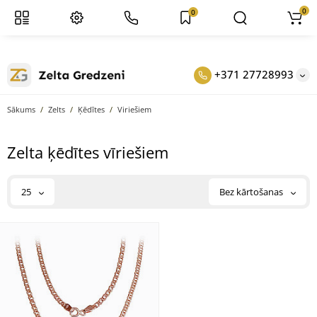
0
0
+371 27728993
Sākums
Zelts
Ķēdītes
Viriešiem
Zelta ķēdītes vīriešiem
25
Bez kārtošanas