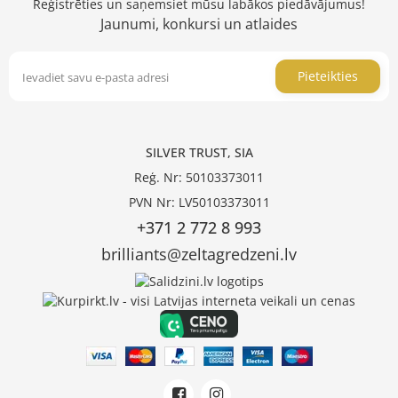
Reģistrēties un saņemsiet mūsu labākos piedāvājumus!
Jaunumi, konkursi un atlaides
Pieteikties
SILVER TRUST, SIA
Reģ. Nr: 50103373011
PVN Nr: LV50103373011
+371 2 772 8 993
brilliants@zeltagredzeni.lv