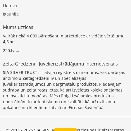
Lietuva
Igaunija
Mums uzticas
Vairāk nekā 4 000 pārdošanu marketplace ar vidējo vērtējumu
4,6 ★
220.lv →
Zelta Gredzeni - Juvelierizstrādājumu internetveikals
SIA SILVER TRUST
ir Latvijā reģistrēts uzņēmums, kas darbojas
ar zīmolu
Zeltagredzeni.lv
un specializējas
juvelierizstrādājumos un dārgmetālu produktos. Piedāvājam
sudraba un zelta rotaslietas, kā arī izvēlētas kolekcionējamas
un investīciju monētas. Mēs rūpīgi izvēlamies produktus,
nodrošinām to autentiskumu un kvalitāti, kā arī uzticamu
apkalpošanu klientiem Latvijā un Eiropas Savienībā.
© 2011 - 2026 SIA SILVER TRUST, visas tiesības ir aizsargātas.