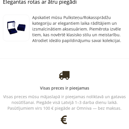
Elegantas rotas ar ātru piegādi
Apskatiet mūsu Pulksteņu/Rokassprādžu
kategoriju ar elegantiem laika rādītājiem un
izsmalcinātiem aksesuāriem. Piemērota izvēle
tiem, kas novērtē klasisko stilu un meistarību.
Atrodiet ideālo papildinājumu savai kolekcijai.
Visas preces ir pieejamas
Visas preces mūsu mājaslapā ir pieejamas noliktavā un gatavas
nosūtīšanai. Piegāde visā Latvijā 1–3 darba dienu laikā.
Pasūtījumiem virs 100 € piegāde ar Omniva — bez maksas.