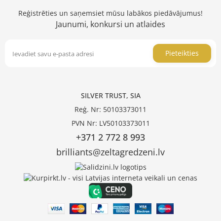
Reģistrēties un saņemsiet mūsu labākos piedāvājumus!
Jaunumi, konkursi un atlaides
Pieteikties
SILVER TRUST, SIA
Reģ. Nr: 50103373011
PVN Nr: LV50103373011
+371 2 772 8 993
brilliants@zeltagredzeni.lv