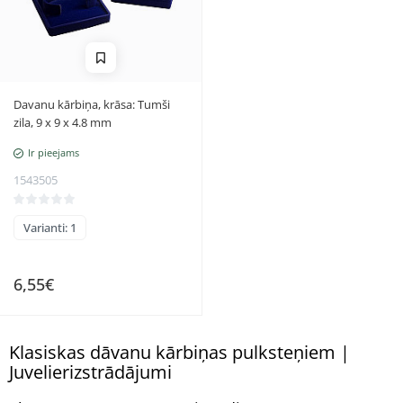
Davanu kārbiņa, krāsa: Tumši
zila, 9 x 9 x 4.8 mm
Ir pieejams
1543505
Varianti: 1
6,55€
Klasiskas dāvanu kārbiņas pulksteņiem |
Juvelierizstrādājumi