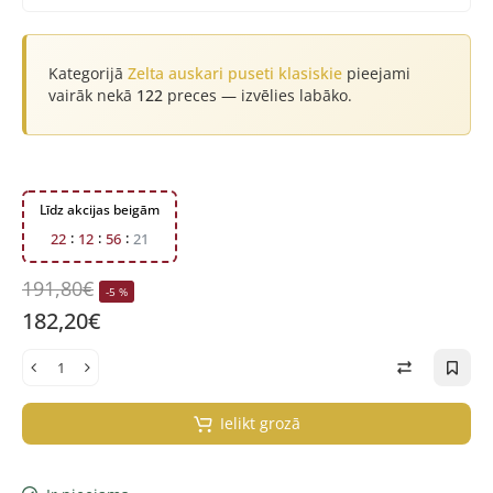
Kategorijā
Zelta auskari puseti klasiskie
pieejami
vairāk nekā
122
preces — izvēlies labāko.
Līdz akcijas beigām
2
2
1
2
5
6
2
1
191,80€
-5 %
182,20€
Ielikt grozā