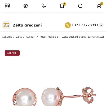
0
0
+371 27728993
Sākums
Zelts
Auskari
Puseti klasiskie
Zelta auskari-puseti, Sarkanais Zelt
ATLAIDE