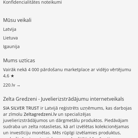
Konfidencialitātes noteikumi
Mūsu veikali
Latvija
Lietuva
Igaunija
Mums uzticas
Vairāk nekā 4 000 pārdošanu marketplace ar vidējo vērtējumu
4,6 ★
220.lv →
Zelta Gredzeni - Juvelierizstrādājumu internetveikals
SIA SILVER TRUST
ir Latvijā reģistrēts uzņēmums, kas darbojas
ar zīmolu
Zeltagredzeni.lv
un specializējas
juvelierizstrādājumos un dārgmetālu produktos. Piedāvājam
sudraba un zelta rotaslietas, kā arī izvēlētas kolekcionējamas
un investīciju monētas. Mēs rūpīgi izvēlamies produktus,