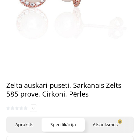
Zelta auskari-puseti, Sarkanais Zelts
585 prove, Cirkoni, Pērles
0
0
Apraksts
Specifikācija
Atsauksmes
Ja