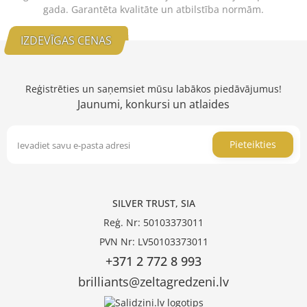
gada. Garantēta kvalitāte un atbilstība normām.
IZDEVĪGAS CENAS
Reģistrēties un saņemsiet mūsu labākos piedāvājumus!
Jaunumi, konkursi un atlaides
Pieteikties
SILVER TRUST, SIA
Reģ. Nr: 50103373011
PVN Nr: LV50103373011
+371 2 772 8 993
brilliants@zeltagredzeni.lv