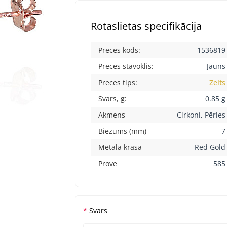
Rotaslietas specifikācija
Preces kods:
1536819
Preces stāvoklis:
Jauns
Preces tips:
Zelts
Svars, g:
0.85 g
Akmens
Cirkoni, Pērles
Biezums (mm)
7
Metāla krāsa
Red Gold
Prove
585
Svars