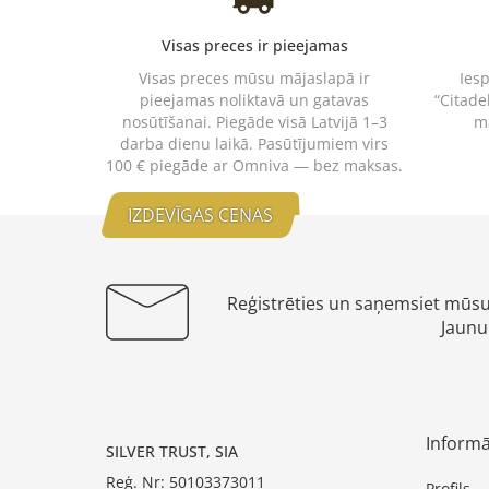
Visas preces ir pieejamas
Visas preces mūsu mājaslapā ir
Ies
pieejamas noliktavā un gatavas
“Citade
nosūtīšanai. Piegāde visā Latvijā 1–3
m
darba dienu laikā. Pasūtījumiem virs
100 € piegāde ar Omniva — bez maksas.
IZDEVĪGAS CENAS
Reģistrēties un saņemsiet mūs
Jaunu
Informā
SILVER TRUST, SIA
Reģ. Nr: 50103373011
Profils