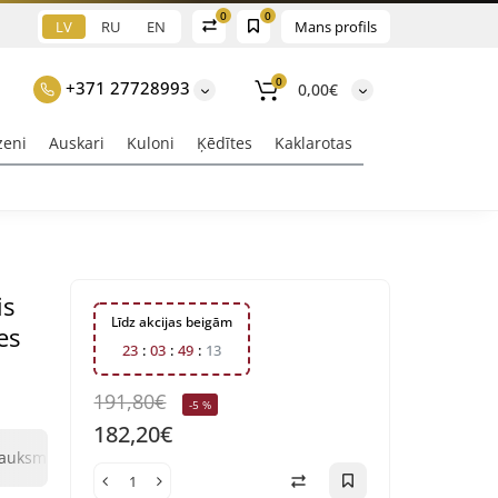
0
0
LV
RU
EN
Mans profils
0
+371 27728993
0,00€
zeni
Auskari
Kuloni
Ķēdītes
Kaklarotas
is
Līdz akcijas beigām
es
2
3
0
3
4
9
1
2
191,80€
-5 %
182,20€
0
0
sauksmes
Jautājums un atbilde
Klix Payment