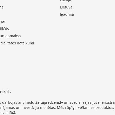
na
Lietuva
Igaunija
mes
fikāts
 un apmaksa
cialitātes noteikumi
eikals
as darbojas ar zīmolu
Zeltagredzeni.lv
un specializējas juvelierizs
cionējamas un investīciju monētas. Mēs rūpīgi izvēlamies produktus,
Savienībā.