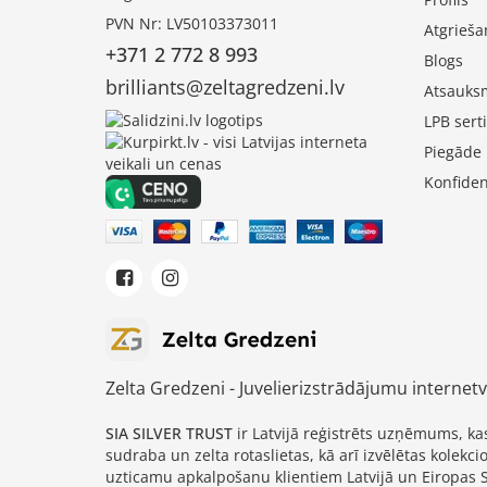
PVN Nr: LV50103373011
Atgrieša
+371 2 772 8 993
Blogs
brilliants@zeltagredzeni.lv
Atsauks
LPB serti
Piegāde
Konfiden
Zelta Gredzeni - Juvelierizstrādājumu internetv
SIA SILVER TRUST
ir Latvijā reģistrēts uzņēmums, k
sudraba un zelta rotaslietas, kā arī izvēlētas kolek
uzticamu apkalpošanu klientiem Latvijā un Eiropas 