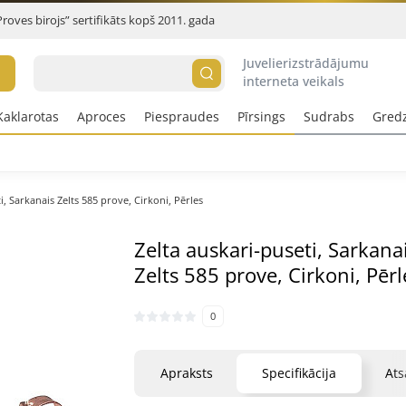
Proves birojs” sertifikāts kopš 2011. gada
Juvelierizstrādājumu
interneta veikals
Kaklarotas
Aproces
Piespraudes
Pīrsings
Sudrabs
Gred
i, Sarkanais Zelts 585 prove, Cirkoni, Pērles
Zelta auskari-puseti, Sarkana
Zelts 585 prove, Cirkoni, Pērl
0
Apraksts
Specifikācija
At