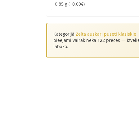
Kategorijā
Zelta auskari puseti klasiskie
pieejami vairāk nekā
122
preces — izvēli
labāko.