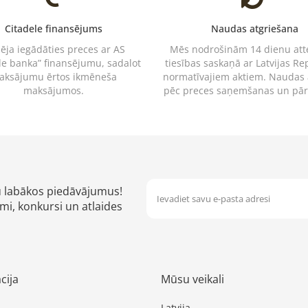
Citadele finansējums
Naudas atgriešana
pēja iegādāties preces ar AS
Mēs nodrošinām 14 dienu at
le banka” finansējumu, sadalot
tiesības saskaņā ar Latvijas Re
aksājumu ērtos ikmēneša
normatīvajiem aktiem. Naudas
maksājumos.
pēc preces saņemšanas un pā
u labākos piedāvājumus!
mi, konkursi un atlaides
cija
Mūsu veikali
Latvija