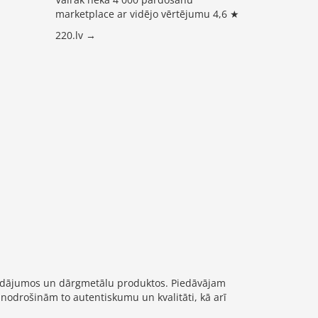
marketplace ar vidējo vērtējumu 4,6 ★
220.lv →
trādājumos un dārgmetālu produktos. Piedāvājam
 nodrošinām to autentiskumu un kvalitāti, kā arī