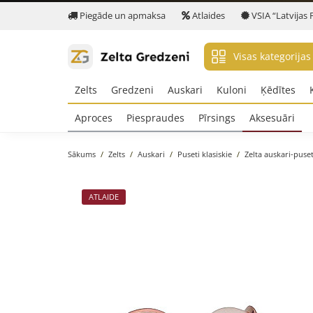
Piegāde un apmaksa
Atlaides
VSIA “Latvijas 
Visas kategorijas
Zelts
Gredzeni
Auskari
Kuloni
Ķēdītes
Aproces
Piespraudes
Pīrsings
Aksesuāri
Sākums
Zelts
Auskari
Puseti klasiskie
Zelta auskari-puset
ATLAIDE