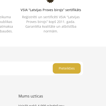
VSIA “Latvijas Proves birojs” sertifikāts
teikuma
Reģistrēti un sertificēti VSIA “Latvijas
publikas
Proves birojs” kopš 2011. gada.
 atmaksa
Garantēta kvalitāte un atbilstība
rbaudes.
normām.
Pieteikties
Mums uzticas
Vairāk nekā 4 000 pārdošanu