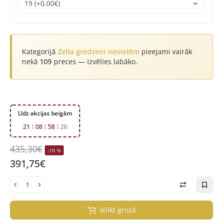
Kategorijā
Zelta gredzeni sievietēm
pieejami vairāk
nekā
109
preces — izvēlies labāko.
Līdz akcijas beigām
2
1
0
8
5
8
2
5
435,30€
-10 %
391,75€
Ielikt grozā