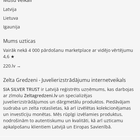
Latvija
Lietuva
Igaunija
Mums uzticas
Vairāk nekā 4 000 pārdošanu marketplace ar vidējo vērtējumu
4,6 ★
220.lv →
Zelta Gredzeni - Juvelierizstrādājumu internetveikals
SIA SILVER TRUST
ir Latvijā reģistrēts uzņēmums, kas darbojas
ar zīmolu
Zeltagredzeni.lv
un specializējas
juvelierizstrādājumos un dārgmetālu produktos. Piedāvājam
sudraba un zelta rotaslietas, kā arī izvēlētas kolekcionējamas
un investīciju monētas. Mēs rūpīgi izvēlamies produktus,
nodrošinām to autentiskumu un kvalitāti, kā arī uzticamu
apkalpošanu klientiem Latvijā un Eiropas Savienībā.