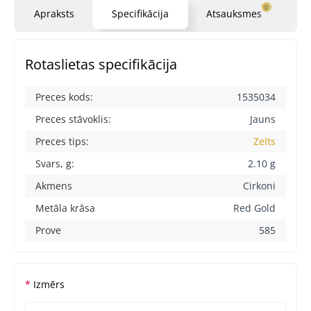
0
Apraksts
Specifikācija
Atsauksmes
Ja
Rotaslietas specifikācija
Preces kods:
1535034
Preces stāvoklis:
Jauns
Preces tips:
Zelts
Svars, g:
2.10 g
Akmens
Cirkoni
Metāla krāsa
Red Gold
Prove
585
Izmērs