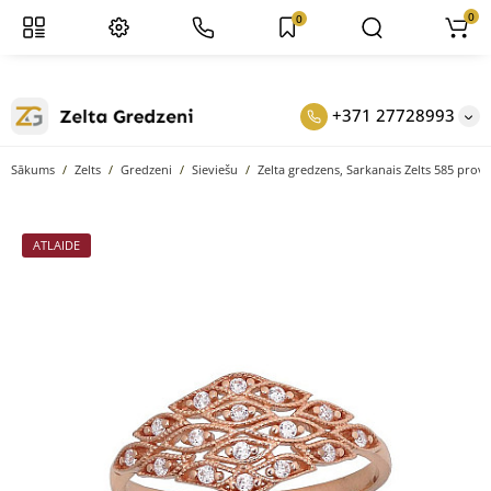
0
0
+371 27728993
Sākums
Zelts
Gredzeni
Sieviešu
Zelta gredzens, Sarkanais Zelts 585 prove
ATLAIDE