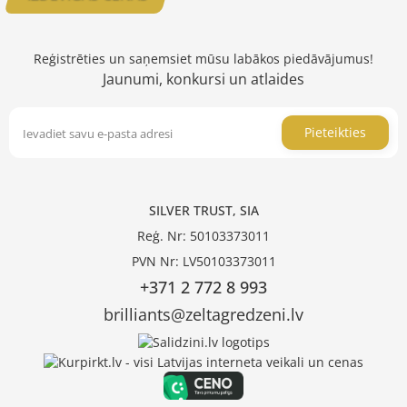
Reģistrēties un saņemsiet mūsu labākos piedāvājumus!
Jaunumi, konkursi un atlaides
Pieteikties
SILVER TRUST, SIA
Reģ. Nr: 50103373011
PVN Nr: LV50103373011
+371 2 772 8 993
brilliants@zeltagredzeni.lv