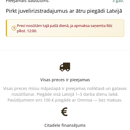
Pieejamais daudzums:
3 gab.
Pirkt juvelirizstradajumus ar ātru piegādi Latvijā
Preci nosūtām tajā pašā dienā, ja apmaksa saņemta līdz
plkst. 12:00.
Visas preces ir pieejamas
Visas preces mūsu mājaslapā ir pieejamas noliktavā un gatavas
nosūtīšanai. Piegāde visā Latvijā 1–3 darba dienu laikā.
Pasūtījumiem virs 100 € piegāde ar Omniva — bez maksas.
Citadele finansējums