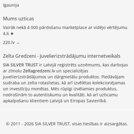
Igaunija
Mums uzticas
Vairāk nekā 4 000 pārdošanu marketplace ar vidējo vērtējumu
4,6 ★
220.lv →
Zelta Gredzeni - Juvelierizstrādājumu internetveikals
SIA SILVER TRUST
ir Latvijā reģistrēts uzņēmums, kas darbojas
ar zīmolu
Zeltagredzeni.lv
un specializējas
juvelierizstrādājumos un dārgmetālu produktos. Piedāvājam
sudraba un zelta rotaslietas, kā arī izvēlētas kolekcionējamas
un investīciju monētas. Mēs rūpīgi izvēlamies produktus,
nodrošinām to autentiskumu un kvalitāti, kā arī uzticamu
apkalpošanu klientiem Latvijā un Eiropas Savienībā.
© 2011 - 2026 SIA SILVER TRUST, visas tiesības ir aizsargātas.