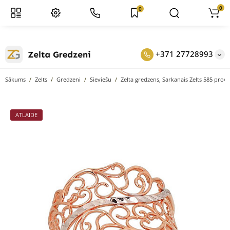
0
0
+371 27728993
Sākums
Zelts
Gredzeni
Sieviešu
Zelta gredzens, Sarkanais Zelts 585 prove
ATLAIDE