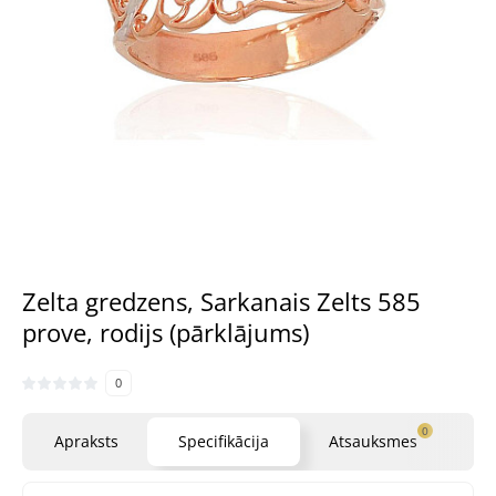
Zelta gredzens, Sarkanais Zelts 585
prove, rodijs (pārklājums)
0
0
Apraksts
Specifikācija
Atsauksmes
Ja