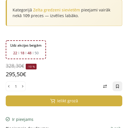
Kategorijā
Zelta gredzeni sievietēm
pieejami vairāk
nekā
109
preces — izvēlies labāko.
Līdz akcijas beigām
2
2
1
8
4
8
4
9
328,30€
-10 %
295,50€
Ielikt grozā
Ir pieejams