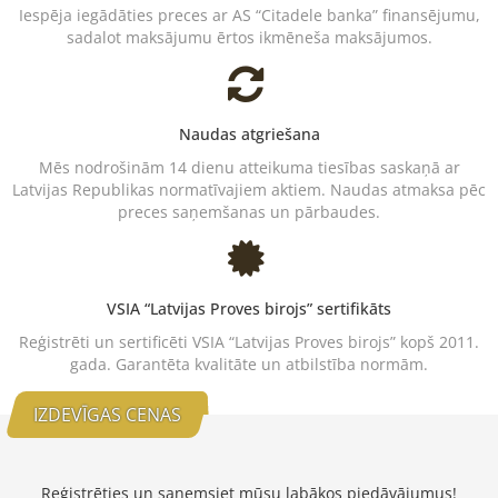
Iespēja iegādāties preces ar AS “Citadele banka” finansējumu,
sadalot maksājumu ērtos ikmēneša maksājumos.
Naudas atgriešana
Mēs nodrošinām 14 dienu atteikuma tiesības saskaņā ar
Latvijas Republikas normatīvajiem aktiem. Naudas atmaksa pēc
preces saņemšanas un pārbaudes.
VSIA “Latvijas Proves birojs” sertifikāts
Reģistrēti un sertificēti VSIA “Latvijas Proves birojs” kopš 2011.
gada. Garantēta kvalitāte un atbilstība normām.
IZDEVĪGAS CENAS
Reģistrēties un saņemsiet mūsu labākos piedāvājumus!