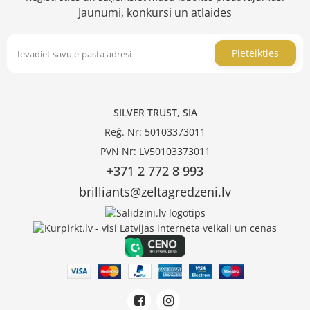
Jaunumi, konkursi un atlaides
Pieteikties
SILVER TRUST, SIA
Reģ. Nr: 50103373011
PVN Nr: LV50103373011
+371 2 772 8 993
brilliants@zeltagredzeni.lv