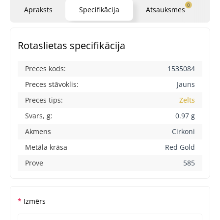
0
Apraksts
Specifikācija
Atsauksmes
Ja
Rotaslietas specifikācija
Preces kods:
1535084
Preces stāvoklis:
Jauns
Preces tips:
Zelts
Svars, g:
0.97 g
Akmens
Cirkoni
Metāla krāsa
Red Gold
Prove
585
Izmērs