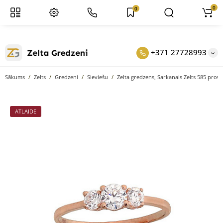
0
0
+371 27728993
Sākums
Zelts
Gredzeni
Sieviešu
Zelta gredzens, Sarkanais Zelts 585 prove
ATLAIDE