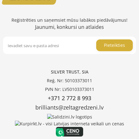
Reģistrēties un saņemsiet mūsu labākos piedāvājumus!
Jaunumi, konkursi un atlaides
Pieteikties
SILVER TRUST, SIA
Reģ. Nr: 50103373011
PVN Nr: LV50103373011
+371 2 772 8 993
brilliants@zeltagredzeni.lv