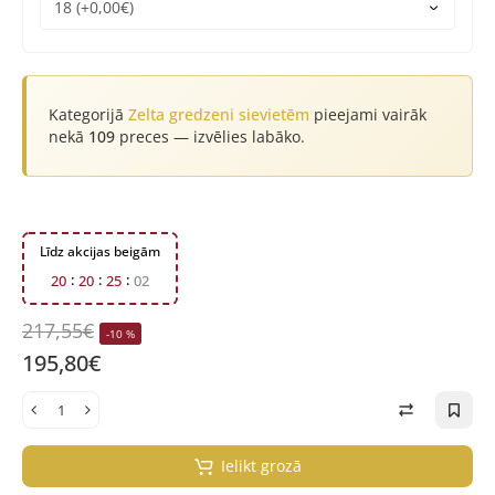
Kategorijā
Zelta gredzeni sievietēm
pieejami vairāk
nekā
109
preces — izvēlies labāko.
Līdz akcijas beigām
2
0
2
0
2
5
0
1
217,55€
-10 %
195,80€
Ielikt grozā