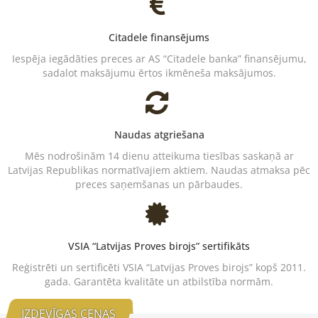
Citadele finansējums
Iespēja iegādāties preces ar AS “Citadele banka” finansējumu,
sadalot maksājumu ērtos ikmēneša maksājumos.
Naudas atgriešana
Mēs nodrošinām 14 dienu atteikuma tiesības saskaņā ar
Latvijas Republikas normatīvajiem aktiem. Naudas atmaksa pēc
preces saņemšanas un pārbaudes.
VSIA “Latvijas Proves birojs” sertifikāts
Reģistrēti un sertificēti VSIA “Latvijas Proves birojs” kopš 2011.
gada. Garantēta kvalitāte un atbilstība normām.
IZDEVĪGAS CENAS