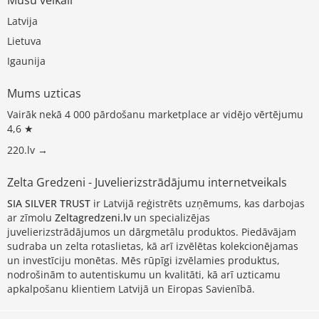
Latvija
Lietuva
Igaunija
Mums uzticas
Vairāk nekā 4 000 pārdošanu marketplace ar vidējo vērtējumu
4,6 ★
220.lv →
Zelta Gredzeni - Juvelierizstrādājumu internetveikals
SIA SILVER TRUST
ir Latvijā reģistrēts uzņēmums, kas darbojas
ar zīmolu
Zeltagredzeni.lv
un specializējas
juvelierizstrādājumos un dārgmetālu produktos. Piedāvājam
sudraba un zelta rotaslietas, kā arī izvēlētas kolekcionējamas
un investīciju monētas. Mēs rūpīgi izvēlamies produktus,
nodrošinām to autentiskumu un kvalitāti, kā arī uzticamu
apkalpošanu klientiem Latvijā un Eiropas Savienībā.