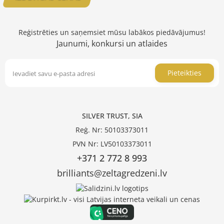
Reģistrēties un saņemsiet mūsu labākos piedāvājumus!
Jaunumi, konkursi un atlaides
Pieteikties
SILVER TRUST, SIA
Reģ. Nr: 50103373011
PVN Nr: LV50103373011
+371 2 772 8 993
brilliants@zeltagredzeni.lv