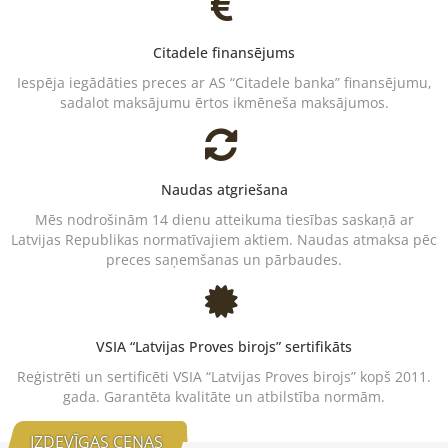
Citadele finansējums
Iespēja iegādāties preces ar AS “Citadele banka” finansējumu,
sadalot maksājumu ērtos ikmēneša maksājumos.
Naudas atgriešana
Mēs nodrošinām 14 dienu atteikuma tiesības saskaņā ar
Latvijas Republikas normatīvajiem aktiem. Naudas atmaksa pēc
preces saņemšanas un pārbaudes.
VSIA “Latvijas Proves birojs” sertifikāts
Reģistrēti un sertificēti VSIA “Latvijas Proves birojs” kopš 2011.
gada. Garantēta kvalitāte un atbilstība normām.
IZDEVĪGAS CENAS