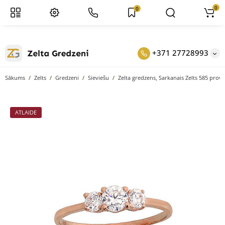
0
0
+371 27728993
Sākums
Zelts
Gredzeni
Sieviešu
Zelta gredzens, Sarkanais Zelts 585 prove
ATLAIDE