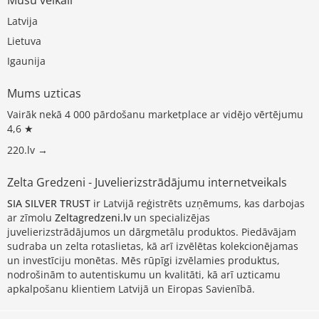
Latvija
Lietuva
Igaunija
Mums uzticas
Vairāk nekā 4 000 pārdošanu marketplace ar vidējo vērtējumu
4,6 ★
220.lv →
Zelta Gredzeni - Juvelierizstrādājumu internetveikals
SIA SILVER TRUST
ir Latvijā reģistrēts uzņēmums, kas darbojas
ar zīmolu
Zeltagredzeni.lv
un specializējas
juvelierizstrādājumos un dārgmetālu produktos. Piedāvājam
sudraba un zelta rotaslietas, kā arī izvēlētas kolekcionējamas
un investīciju monētas. Mēs rūpīgi izvēlamies produktus,
nodrošinām to autentiskumu un kvalitāti, kā arī uzticamu
apkalpošanu klientiem Latvijā un Eiropas Savienībā.