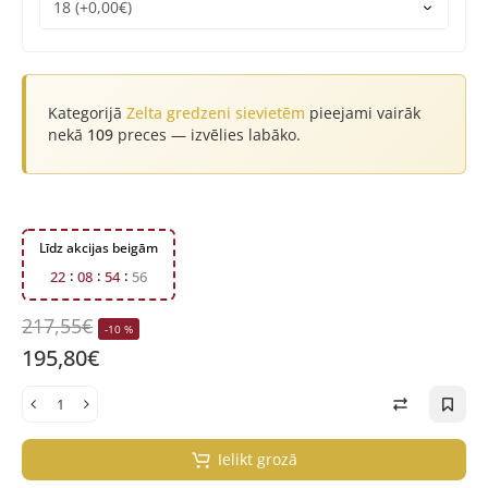
Kategorijā
Zelta gredzeni sievietēm
pieejami vairāk
nekā
109
preces — izvēlies labāko.
Līdz akcijas beigām
2
2
0
8
5
4
5
5
217,55€
-10 %
195,80€
Ielikt grozā