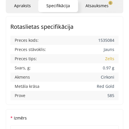
0
Apraksts
Specifikācija
Atsauksmes
Ja
Rotaslietas specifikācija
Preces kods:
1535084
Preces stāvoklis:
Jauns
Preces tips:
Zelts
Svars, g:
0.97 g
Akmens
Cirkoni
Metāla krāsa
Red Gold
Prove
585
Izmērs