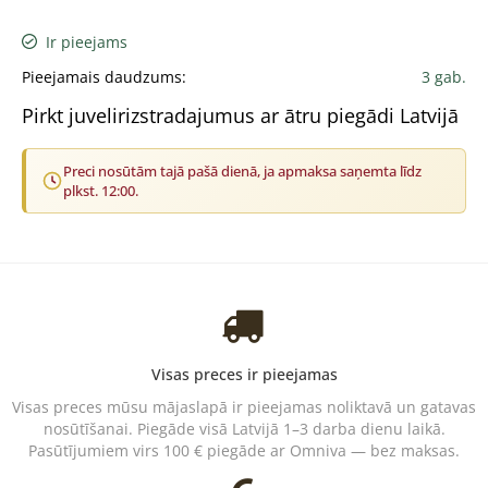
Ir pieejams
Pieejamais daudzums:
3 gab.
Pirkt juvelirizstradajumus ar ātru piegādi Latvijā
Preci nosūtām tajā pašā dienā, ja apmaksa saņemta līdz
plkst. 12:00.
Visas preces ir pieejamas
Visas preces mūsu mājaslapā ir pieejamas noliktavā un gatavas
nosūtīšanai. Piegāde visā Latvijā 1–3 darba dienu laikā.
Pasūtījumiem virs 100 € piegāde ar Omniva — bez maksas.