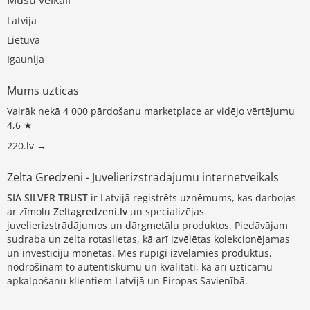
Latvija
Lietuva
Igaunija
Mums uzticas
Vairāk nekā 4 000 pārdošanu marketplace ar vidējo vērtējumu
4,6 ★
220.lv →
Zelta Gredzeni - Juvelierizstrādājumu internetveikals
SIA SILVER TRUST
ir Latvijā reģistrēts uzņēmums, kas darbojas
ar zīmolu
Zeltagredzeni.lv
un specializējas
juvelierizstrādājumos un dārgmetālu produktos. Piedāvājam
sudraba un zelta rotaslietas, kā arī izvēlētas kolekcionējamas
un investīciju monētas. Mēs rūpīgi izvēlamies produktus,
nodrošinām to autentiskumu un kvalitāti, kā arī uzticamu
apkalpošanu klientiem Latvijā un Eiropas Savienībā.