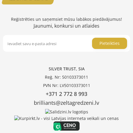
Reģistrēties un saņemsiet mūsu labākos piedāvājumus!
Jaunumi, konkursi un atlaides
Pieteikties
SILVER TRUST, SIA
Reģ. Nr: 50103373011
PVN Nr: LV50103373011
+371 2 772 8 993
brilliants@zeltagredzeni.lv