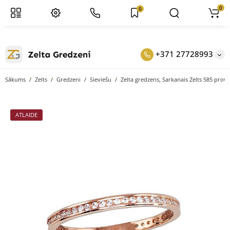
0
0
+371 27728993
Sākums
Zelts
Gredzeni
Sieviešu
Zelta gredzens, Sarkanais Zelts 585 prove
ATLAIDE