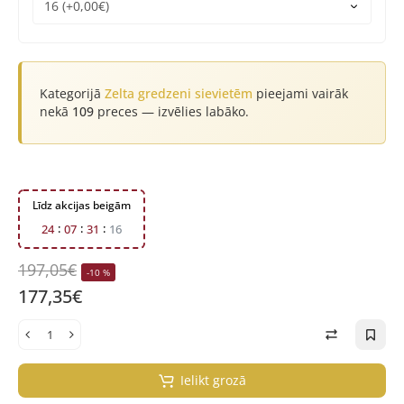
Kategorijā
Zelta gredzeni sievietēm
pieejami vairāk
nekā
109
preces — izvēlies labāko.
Līdz akcijas beigām
2
4
0
7
3
1
1
5
197,05€
-10 %
177,35€
Ielikt grozā