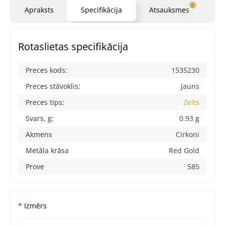
0
Apraksts
Specifikācija
Atsauksmes
Ja
Rotaslietas specifikācija
Preces kods:
1535230
Preces stāvoklis:
Jauns
Preces tips:
Zelts
Svars, g:
0.93 g
Akmens
Cirkoni
Metāla krāsa
Red Gold
Prove
585
Izmērs