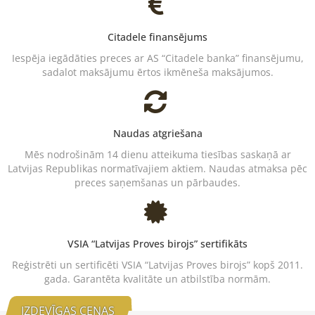
Citadele finansējums
Iespēja iegādāties preces ar AS “Citadele banka” finansējumu,
sadalot maksājumu ērtos ikmēneša maksājumos.
Naudas atgriešana
Mēs nodrošinām 14 dienu atteikuma tiesības saskaņā ar
Latvijas Republikas normatīvajiem aktiem. Naudas atmaksa pēc
preces saņemšanas un pārbaudes.
VSIA “Latvijas Proves birojs” sertifikāts
Reģistrēti un sertificēti VSIA “Latvijas Proves birojs” kopš 2011.
gada. Garantēta kvalitāte un atbilstība normām.
IZDEVĪGAS CENAS