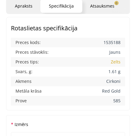
0
Apraksts
Specifikācija
Atsauksmes
Ja
Rotaslietas specifikācija
Preces kods:
1535188
Preces stāvoklis:
Jauns
Preces tips:
Zelts
Svars, g:
1.61 g
Akmens
Cirkoni
Metāla krāsa
Red Gold
Prove
585
Izmērs