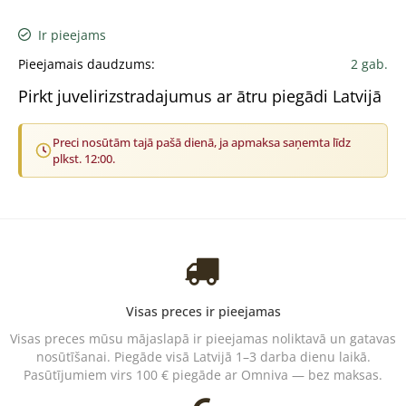
Ir pieejams
Pieejamais daudzums:
2 gab.
Pirkt juvelirizstradajumus ar ātru piegādi Latvijā
Preci nosūtām tajā pašā dienā, ja apmaksa saņemta līdz
plkst. 12:00.
Visas preces ir pieejamas
Visas preces mūsu mājaslapā ir pieejamas noliktavā un gatavas
nosūtīšanai. Piegāde visā Latvijā 1–3 darba dienu laikā.
Pasūtījumiem virs 100 € piegāde ar Omniva — bez maksas.