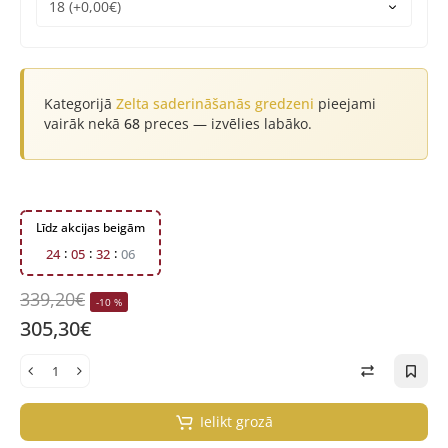
Kategorijā
Zelta saderināšanās gredzeni
pieejami
vairāk nekā
68
preces — izvēlies labāko.
Līdz akcijas beigām
2
4
0
5
3
2
0
5
339,20€
-10 %
305,30€
Ielikt grozā