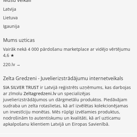
Latvija
Lietuva
Igaunija
Mums uzticas
Vairāk nekā 4 000 pārdošanu marketplace ar vidējo vērtējumu
4,6 ★
220.lv →
Zelta Gredzeni - Juvelierizstrādājumu internetveikals
SIA SILVER TRUST
ir Latvijā reģistrēts uzņēmums, kas darbojas
ar zīmolu
Zeltagredzeni.lv
un specializējas
juvelierizstrādājumos un dārgmetālu produktos. Piedāvājam
sudraba un zelta rotaslietas, kā arī izvēlētas kolekcionējamas
un investīciju monētas. Mēs rūpīgi izvēlamies produktus,
nodrošinām to autentiskumu un kvalitāti, kā arī uzticamu
apkalpošanu klientiem Latvijā un Eiropas Savienībā.