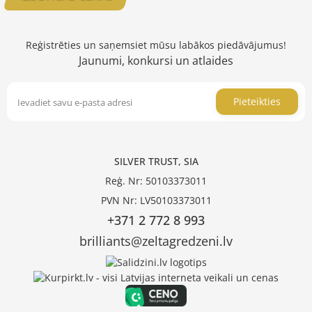
Reģistrēties un saņemsiet mūsu labākos piedāvājumus!
Jaunumi, konkursi un atlaides
Pieteikties
SILVER TRUST, SIA
Reģ. Nr: 50103373011
PVN Nr: LV50103373011
+371 2 772 8 993
brilliants@zeltagredzeni.lv