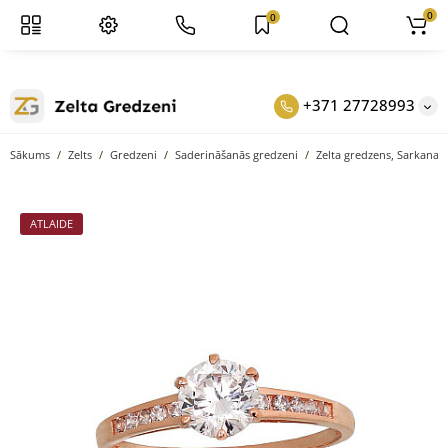
0
0
+371 27728993
Sākums
Zelts
Gredzeni
Saderināšanās gredzeni
Zelta gredzens, Sarkanais
ATLAIDE