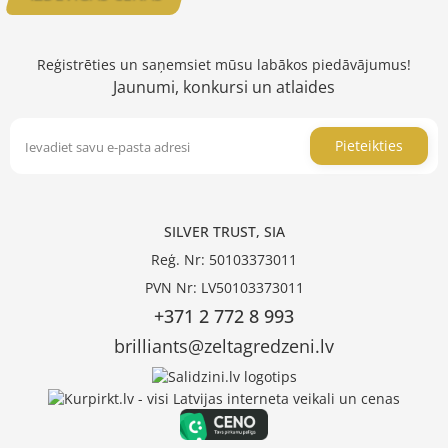
Reģistrēties un saņemsiet mūsu labākos piedāvājumus!
Jaunumi, konkursi un atlaides
Pieteikties
SILVER TRUST, SIA
Reģ. Nr: 50103373011
PVN Nr: LV50103373011
+371 2 772 8 993
brilliants@zeltagredzeni.lv