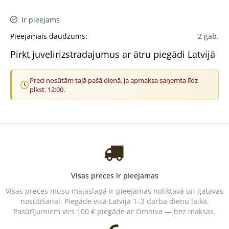
Ir pieejams
Pieejamais daudzums:
2 gab.
Pirkt juvelirizstradajumus ar ātru piegādi Latvijā
Preci nosūtām tajā pašā dienā, ja apmaksa saņemta līdz
plkst. 12:00.
Visas preces ir pieejamas
Visas preces mūsu mājaslapā ir pieejamas noliktavā un gatavas
nosūtīšanai. Piegāde visā Latvijā 1–3 darba dienu laikā.
Pasūtījumiem virs 100 € piegāde ar Omniva — bez maksas.