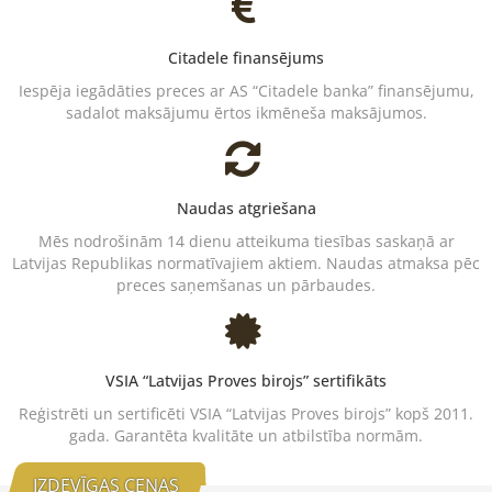
Citadele finansējums
Iespēja iegādāties preces ar AS “Citadele banka” finansējumu,
sadalot maksājumu ērtos ikmēneša maksājumos.
Naudas atgriešana
Mēs nodrošinām 14 dienu atteikuma tiesības saskaņā ar
Latvijas Republikas normatīvajiem aktiem. Naudas atmaksa pēc
preces saņemšanas un pārbaudes.
VSIA “Latvijas Proves birojs” sertifikāts
Reģistrēti un sertificēti VSIA “Latvijas Proves birojs” kopš 2011.
gada. Garantēta kvalitāte un atbilstība normām.
IZDEVĪGAS CENAS