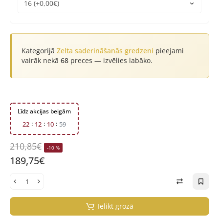
Kategorijā
Zelta saderināšanās gredzeni
pieejami
vairāk nekā
68
preces — izvēlies labāko.
Līdz akcijas beigām
2
2
1
2
1
0
5
9
210,85€
-10 %
189,75€
Ielikt grozā