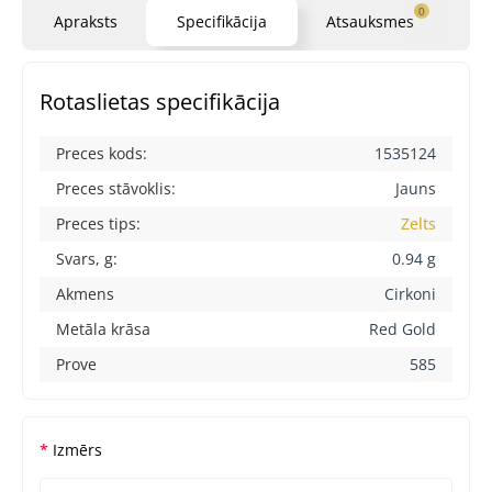
0
Apraksts
Specifikācija
Atsauksmes
Ja
Rotaslietas specifikācija
Preces kods:
1535124
Preces stāvoklis:
Jauns
Preces tips:
Zelts
Svars, g:
0.94 g
Akmens
Cirkoni
Metāla krāsa
Red Gold
Prove
585
Izmērs