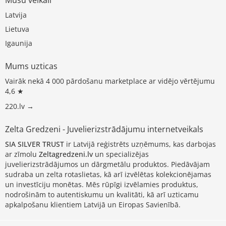
Latvija
Lietuva
Igaunija
Mums uzticas
Vairāk nekā 4 000 pārdošanu marketplace ar vidējo vērtējumu
4,6 ★
220.lv →
Zelta Gredzeni - Juvelierizstrādājumu internetveikals
SIA SILVER TRUST
ir Latvijā reģistrēts uzņēmums, kas darbojas
ar zīmolu
Zeltagredzeni.lv
un specializējas
juvelierizstrādājumos un dārgmetālu produktos. Piedāvājam
sudraba un zelta rotaslietas, kā arī izvēlētas kolekcionējamas
un investīciju monētas. Mēs rūpīgi izvēlamies produktus,
nodrošinām to autentiskumu un kvalitāti, kā arī uzticamu
apkalpošanu klientiem Latvijā un Eiropas Savienībā.