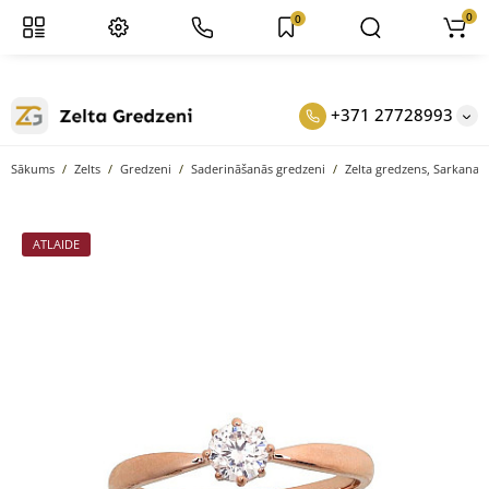
0
0
+371 27728993
Sākums
Zelts
Gredzeni
Saderināšanās gredzeni
Zelta gredzens, Sarkanais
ATLAIDE