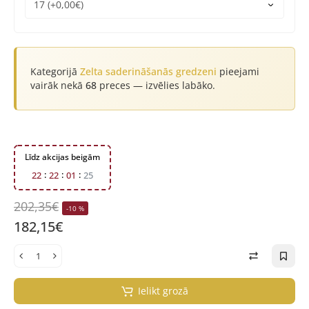
Kategorijā
Zelta saderināšanās gredzeni
pieejami
vairāk nekā
68
preces — izvēlies labāko.
Līdz akcijas beigām
2
2
2
2
0
1
2
4
202,35€
-10 %
182,15€
Ielikt grozā