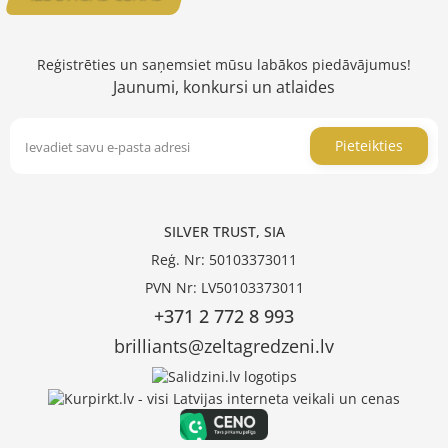
Reģistrēties un saņemsiet mūsu labākos piedāvājumus!
Jaunumi, konkursi un atlaides
Pieteikties
SILVER TRUST, SIA
Reģ. Nr: 50103373011
PVN Nr: LV50103373011
+371 2 772 8 993
brilliants@zeltagredzeni.lv