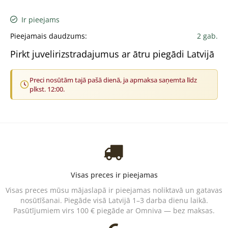
Ir pieejams
Pieejamais daudzums:
2 gab.
Pirkt juvelirizstradajumus ar ātru piegādi Latvijā
Preci nosūtām tajā pašā dienā, ja apmaksa saņemta līdz
plkst. 12:00.
Visas preces ir pieejamas
Visas preces mūsu mājaslapā ir pieejamas noliktavā un gatavas
nosūtīšanai. Piegāde visā Latvijā 1–3 darba dienu laikā.
Pasūtījumiem virs 100 € piegāde ar Omniva — bez maksas.