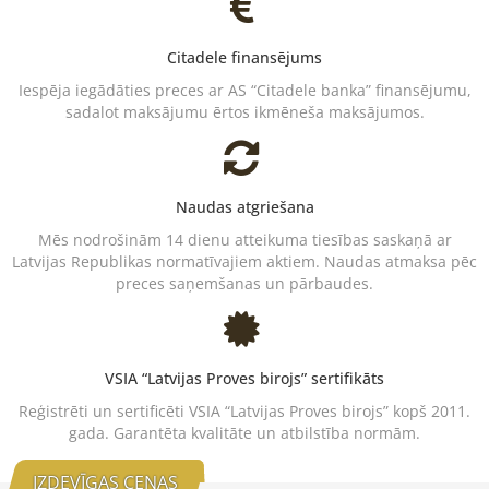
Citadele finansējums
Iespēja iegādāties preces ar AS “Citadele banka” finansējumu,
sadalot maksājumu ērtos ikmēneša maksājumos.
Naudas atgriešana
Mēs nodrošinām 14 dienu atteikuma tiesības saskaņā ar
Latvijas Republikas normatīvajiem aktiem. Naudas atmaksa pēc
preces saņemšanas un pārbaudes.
VSIA “Latvijas Proves birojs” sertifikāts
Reģistrēti un sertificēti VSIA “Latvijas Proves birojs” kopš 2011.
gada. Garantēta kvalitāte un atbilstība normām.
IZDEVĪGAS CENAS