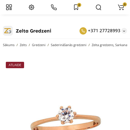
0
0
+371 27728993
Sākums
Zelts
Gredzeni
Saderināšanās gredzeni
Zelta gredzens, Sarkanais
ATLAIDE