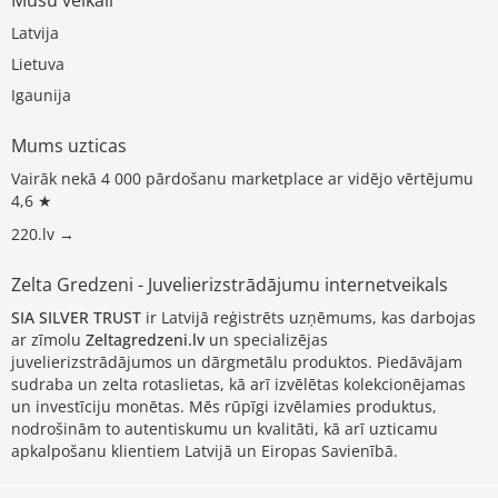
Latvija
Lietuva
Igaunija
Mums uzticas
Vairāk nekā 4 000 pārdošanu marketplace ar vidējo vērtējumu
4,6 ★
220.lv →
Zelta Gredzeni - Juvelierizstrādājumu internetveikals
SIA SILVER TRUST
ir Latvijā reģistrēts uzņēmums, kas darbojas
ar zīmolu
Zeltagredzeni.lv
un specializējas
juvelierizstrādājumos un dārgmetālu produktos. Piedāvājam
sudraba un zelta rotaslietas, kā arī izvēlētas kolekcionējamas
un investīciju monētas. Mēs rūpīgi izvēlamies produktus,
nodrošinām to autentiskumu un kvalitāti, kā arī uzticamu
apkalpošanu klientiem Latvijā un Eiropas Savienībā.