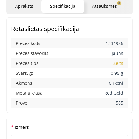
0
Apraksts
Specifikācija
Atsauksmes
Ja
Rotaslietas specifikācija
Preces kods:
1534986
Preces stāvoklis:
Jauns
Preces tips:
Zelts
Svars, g:
0.95 g
Akmens
Cirkoni
Metāla krāsa
Red Gold
Prove
585
Izmērs