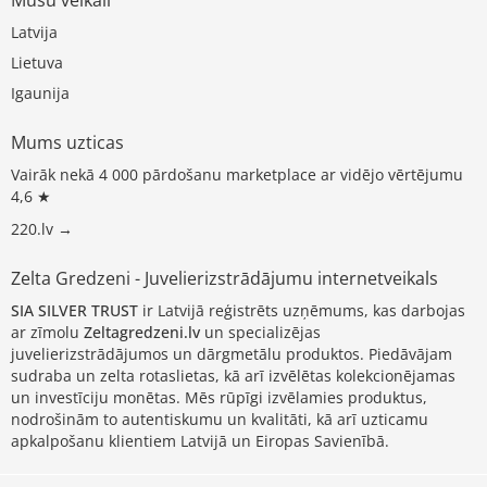
Latvija
Lietuva
Igaunija
Mums uzticas
Vairāk nekā 4 000 pārdošanu marketplace ar vidējo vērtējumu
4,6 ★
220.lv →
Zelta Gredzeni - Juvelierizstrādājumu internetveikals
SIA SILVER TRUST
ir Latvijā reģistrēts uzņēmums, kas darbojas
ar zīmolu
Zeltagredzeni.lv
un specializējas
juvelierizstrādājumos un dārgmetālu produktos. Piedāvājam
sudraba un zelta rotaslietas, kā arī izvēlētas kolekcionējamas
un investīciju monētas. Mēs rūpīgi izvēlamies produktus,
nodrošinām to autentiskumu un kvalitāti, kā arī uzticamu
apkalpošanu klientiem Latvijā un Eiropas Savienībā.