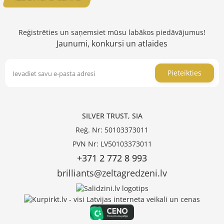
Reģistrēties un saņemsiet mūsu labākos piedāvājumus!
Jaunumi, konkursi un atlaides
Pieteikties
SILVER TRUST, SIA
Reģ. Nr: 50103373011
PVN Nr: LV50103373011
+371 2 772 8 993
brilliants@zeltagredzeni.lv