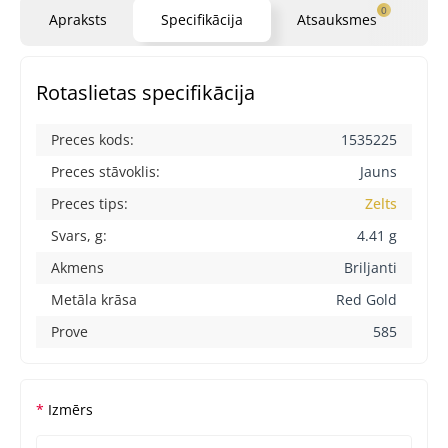
0
Apraksts
Specifikācija
Atsauksmes
Ja
Rotaslietas specifikācija
Preces kods:
1535225
Preces stāvoklis:
Jauns
Preces tips:
Zelts
Svars, g:
4.41 g
Akmens
Briljanti
Metāla krāsa
Red Gold
Prove
585
Izmērs