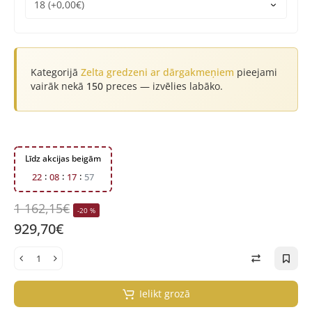
Kategorijā
Zelta gredzeni ar dārgakmeņiem
pieejami
vairāk nekā
150
preces — izvēlies labāko.
Līdz akcijas beigām
2
2
0
8
1
7
5
6
1 162,15€
-20 %
929,70€
Ielikt grozā