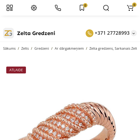
0
0
+371 27728993
Sākums
Zelts
Gredzeni
Ar dārgakmeņiem
Zelta gredzens, Sarkanais Zelts 
ATLAIDE