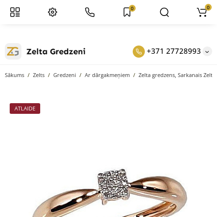
0
0
+371 27728993
Sākums
Zelts
Gredzeni
Ar dārgakmeņiem
Zelta gredzens, Sarkanais Zelts 
ATLAIDE