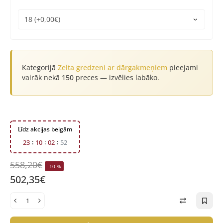
Kategorijā
Zelta gredzeni ar dārgakmeņiem
pieejami
vairāk nekā
150
preces — izvēlies labāko.
Līdz akcijas beigām
2
3
1
0
0
2
5
2
558,20€
-10 %
502,35€