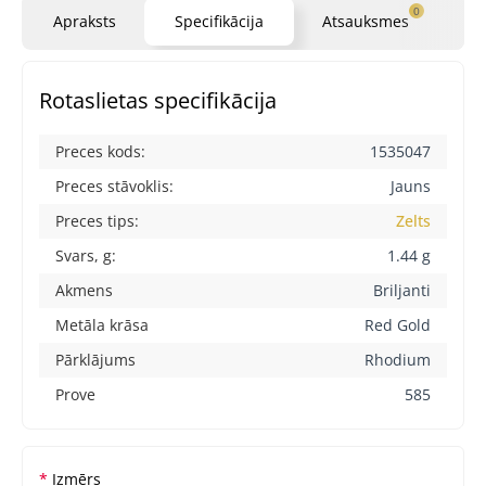
0
Apraksts
Specifikācija
Atsauksmes
Ja
Rotaslietas specifikācija
Preces kods:
1535047
Preces stāvoklis:
Jauns
Preces tips:
Zelts
Svars, g:
1.44 g
Akmens
Briljanti
Metāla krāsa
Red Gold
Pārklājums
Rhodium
Prove
585
Izmērs