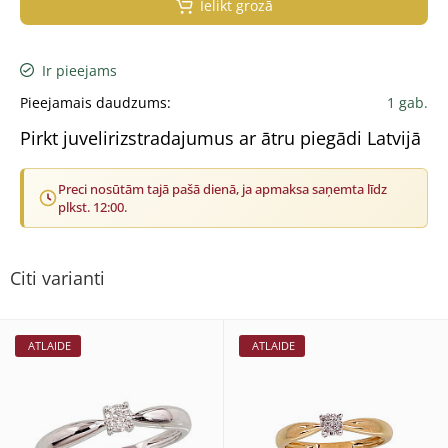
Ielikt grozā
Ir pieejams
Pieejamais daudzums:
1 gab.
Pirkt juvelirizstradajumus ar ātru piegādi Latvijā
Preci nosūtām tajā pašā dienā, ja apmaksa saņemta līdz
plkst. 12:00.
Citi varianti
ATLAIDE
ATLAIDE