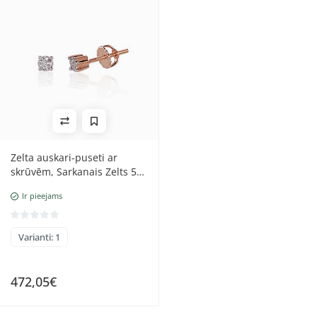
Zelta auskari-puseti ar
skrūvēm, Sarkanais Zelts 585
prove, rodijs (pārklājums) ,
Ir pieejams
Briljanti
Varianti: 1
472,05€