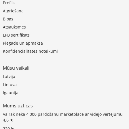
Profils
Atgriešana
Blogs
Atsauksmes
LPB sertifikāts
Piegāde un apmaksa
Konfidencialitātes noteikumi
Mūsu veikali
Latvija
Lietuva
Igaunija
Mums uzticas
Vairāk nekā 4 000 pārdošanu marketplace ar vidējo vērtējumu
4,6 ★
220.lv →