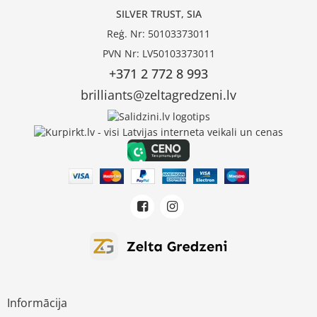
SILVER TRUST, SIA
Reģ. Nr: 50103373011
PVN Nr: LV50103373011
+371 2 772 8 993
brilliants@zeltagredzeni.lv
Informācija