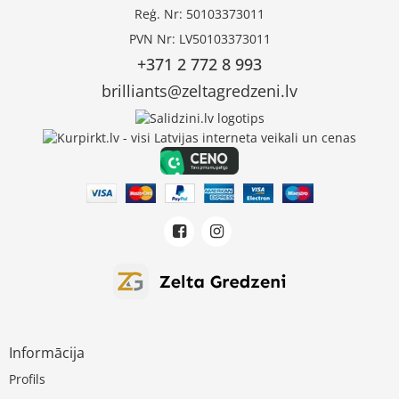
Reģ. Nr: 50103373011
PVN Nr: LV50103373011
+371 2 772 8 993
brilliants@zeltagredzeni.lv
Informācija
Profils