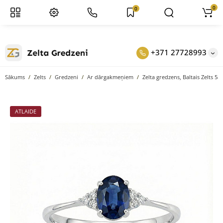
0
0
+371 27728993
Sākums
Zelts
Gredzeni
Ar dārgakmeņiem
Zelta gredzens, Baltais Zelts 585
ATLAIDE