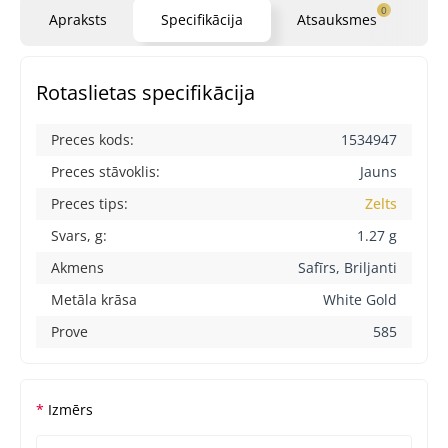
0
Apraksts
Specifikācija
Atsauksmes
Ja
Rotaslietas specifikācija
Preces kods:
1534947
Preces stāvoklis:
Jauns
Preces tips:
Zelts
Svars, g:
1.27 g
Akmens
Safīrs, Briljanti
Metāla krāsa
White Gold
Prove
585
Izmērs