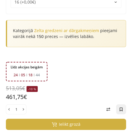
Kategorijā
Zelta gredzeni ar dārgakmeņiem
pieejami
vairāk nekā
150
preces — izvēlies labāko.
Līdz akcijas beigām
2
4
0
5
1
8
4
4
513,05€
-10 %
461,75€
Ielikt grozā