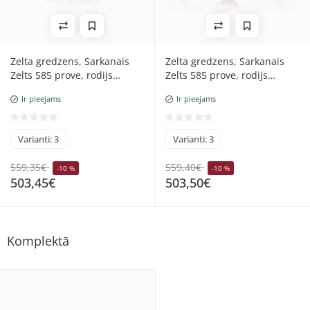
Zelta gredzens, Sarkanais
Zelta gredzens, Sarkanais
Zelts 585 prove, rodijs
Zelts 585 prove, rodijs
(pārklājums), Briljanti,
(pārklājums), Briljanti,
Ir pieejams
Ir pieejams
Smaragds
Rubīns
Varianti: 3
Varianti: 3
559,35€
559,40€
-10 %
-10 %
503,45€
503,50€
Komplektā