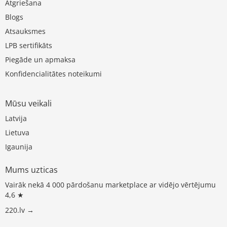
Atgriešana
Blogs
Atsauksmes
LPB sertifikāts
Piegāde un apmaksa
Konfidencialitātes noteikumi
Mūsu veikali
Latvija
Lietuva
Igaunija
Mums uzticas
Vairāk nekā 4 000 pārdošanu marketplace ar vidējo vērtējumu
4,6 ★
220.lv →