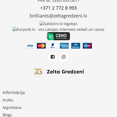
PVN Nr: LV50103373011
+371 2 772 8 993
brilliants@zeltagredzeni.lv
Informācija
Profils
Atgriešana
Blogs