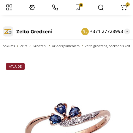
0
0
+371 27728993
Sākums
Zelts
Gredzeni
Ar dārgakmeņiem
Zelta gredzens, Sarkanais Zelts 5
ATLAIDE