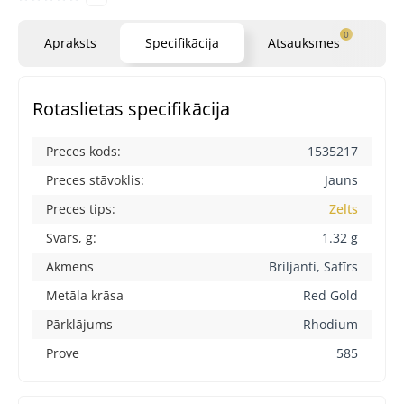
0
Apraksts
Specifikācija
Atsauksmes
Ja
Rotaslietas specifikācija
Preces kods:
1535217
Preces stāvoklis:
Jauns
Preces tips:
Zelts
Svars, g:
1.32 g
Akmens
Briljanti, Safīrs
Metāla krāsa
Red Gold
Pārklājums
Rhodium
Prove
585