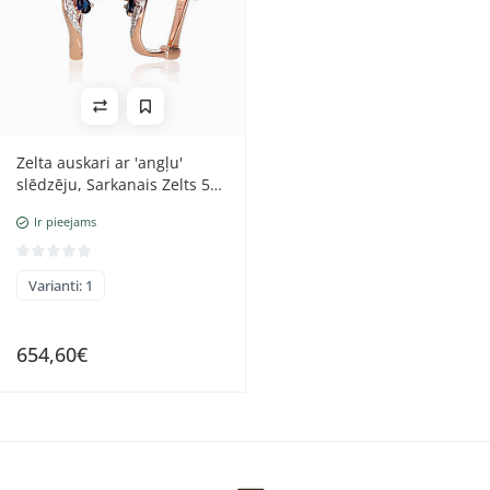
Zelta auskari ar 'angļu'
slēdzēju, Sarkanais Zelts 585
prove, rodijs (pārklājums) ,
Ir pieejams
Briljanti , Safīrs
Varianti: 1
654,60€