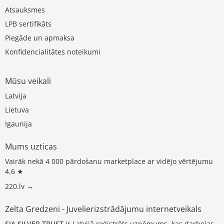
Atsauksmes
LPB sertifikāts
Piegāde un apmaksa
Konfidencialitātes noteikumi
Mūsu veikali
Latvija
Lietuva
Igaunija
Mums uzticas
Vairāk nekā 4 000 pārdošanu marketplace ar vidējo vērtējumu
4,6 ★
220.lv →
Zelta Gredzeni - Juvelierizstrādājumu internetveikals
SIA SILVER TRUST
ir Latvijā reģistrēts uzņēmums, kas darbojas