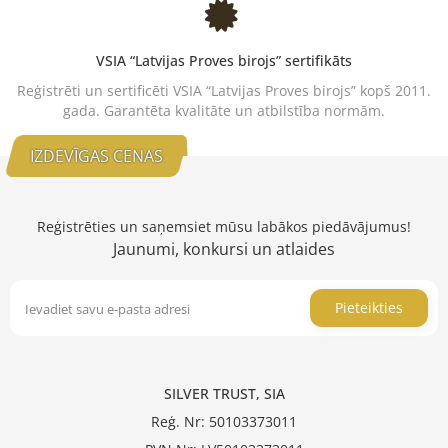
VSIA “Latvijas Proves birojs” sertifikāts
Reģistrēti un sertificēti VSIA “Latvijas Proves birojs” kopš 2011.
gada. Garantēta kvalitāte un atbilstība normām.
IZDEVĪGAS CENAS
Reģistrēties un saņemsiet mūsu labākos piedāvājumus!
Jaunumi, konkursi un atlaides
Pieteikties
SILVER TRUST, SIA
Reģ. Nr: 50103373011