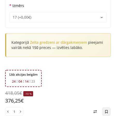
Izmērs
Kategorijā
Zelta gredzeni ar dārgakmeņiem
pieejami
vairāk nekā
150
preces — izvēlies labāko.
Līdz akcijas beigām
2
4
0
4
1
4
2
3
418,05€
-10 %
376,25€