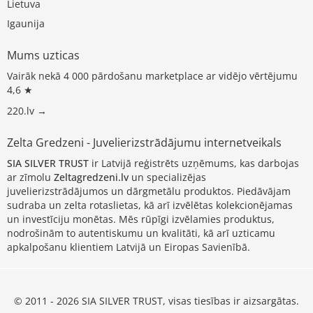
Lietuva
Igaunija
Mums uzticas
Vairāk nekā 4 000 pārdošanu marketplace ar vidējo vērtējumu
4,6 ★
220.lv →
Zelta Gredzeni - Juvelierizstrādājumu internetveikals
SIA SILVER TRUST
ir Latvijā reģistrēts uzņēmums, kas darbojas
ar zīmolu
Zeltagredzeni.lv
un specializējas
juvelierizstrādājumos un dārgmetālu produktos. Piedāvājam
sudraba un zelta rotaslietas, kā arī izvēlētas kolekcionējamas
un investīciju monētas. Mēs rūpīgi izvēlamies produktus,
nodrošinām to autentiskumu un kvalitāti, kā arī uzticamu
apkalpošanu klientiem Latvijā un Eiropas Savienībā.
© 2011 - 2026 SIA SILVER TRUST, visas tiesības ir aizsargātas.