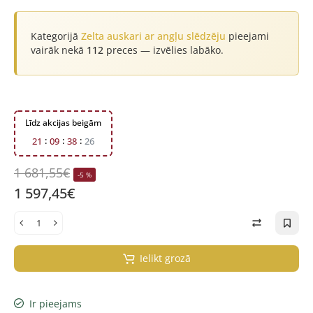
Kategorijā
Zelta auskari ar angļu slēdzēju
pieejami
vairāk nekā
112
preces — izvēlies labāko.
Līdz akcijas beigām
2
1
0
9
3
8
2
6
1 681,55€
-5 %
1 597,45€
Ielikt grozā
Ir pieejams