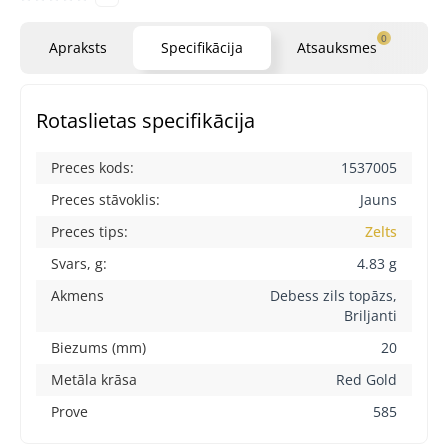
0
Apraksts
Specifikācija
Atsauksmes
Ja
Rotaslietas specifikācija
Preces kods:
1537005
Preces stāvoklis:
Jauns
Preces tips:
Zelts
Svars, g:
4.83 g
Akmens
Debess zils topāzs,
Briljanti
Biezums (mm)
20
Metāla krāsa
Red Gold
Prove
585