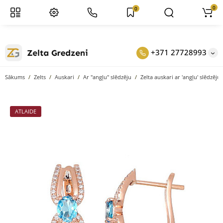
0
0
+371 27728993
Sākums
Zelts
Auskari
Ar "angļu" slēdzēju
Zelta auskari ar 'angļu' slēdzēju,
ATLAIDE