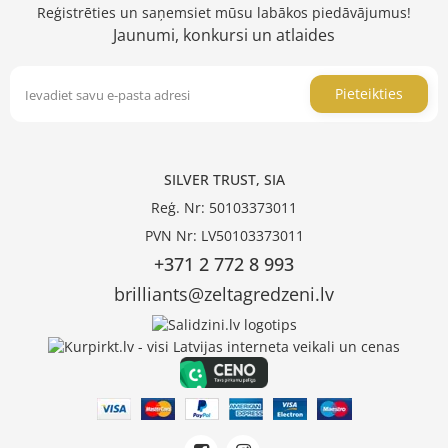
Reģistrēties un saņemsiet mūsu labākos piedāvājumus!
Jaunumi, konkursi un atlaides
Pieteikties
SILVER TRUST, SIA
Reģ. Nr: 50103373011
PVN Nr: LV50103373011
+371 2 772 8 993
brilliants@zeltagredzeni.lv