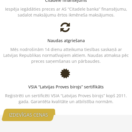
Citadele finansējums
Iespēja iegādāties preces ar AS “Citadele banka” finansējumu,
sadalot maksājumu ērtos ikmēneša maksājumos.
Naudas atgriešana
Mēs nodrošinām 14 dienu atteikuma tiesības saskaņā ar
Latvijas Republikas normatīvajiem aktiem. Naudas atmaksa pēc
preces saņemšanas un pārbaudes.
VSIA “Latvijas Proves birojs” sertifikāts
Reģistrēti un sertificēti VSIA “Latvijas Proves birojs” kopš 2011.
gada. Garantēta kvalitāte un atbilstība normām.
IZDEVĪGAS CENAS