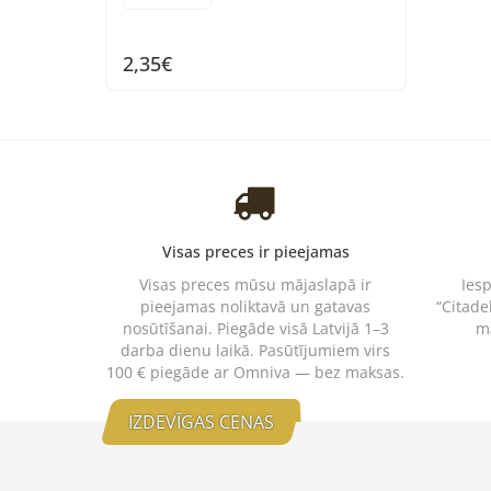
2,35€
Visas preces ir pieejamas
Visas preces mūsu mājaslapā ir
Ies
pieejamas noliktavā un gatavas
“Citade
nosūtīšanai. Piegāde visā Latvijā 1–3
m
darba dienu laikā. Pasūtījumiem virs
100 € piegāde ar Omniva — bez maksas.
IZDEVĪGAS CENAS