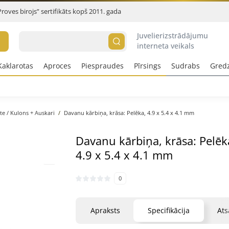
Proves birojs” sertifikāts kopš 2011. gada
Juvelierizstrādājumu
interneta veikals
Kaklarotas
Aproces
Piespraudes
Pīrsings
Sudrabs
Gred
te / Kulons + Auskari
Davanu kārbiņa, krāsa: Pelēka, 4.9 x 5.4 x 4.1 mm
Davanu kārbiņa, krāsa: Pelēk
4.9 x 5.4 x 4.1 mm
0
Apraksts
Specifikācija
At