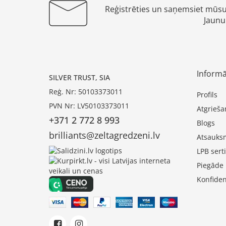
Reģistrēties un saņemsiet mūs
Jaunu
Informā
SILVER TRUST, SIA
Reģ. Nr: 50103373011
Profils
PVN Nr: LV50103373011
Atgrieša
+371 2 772 8 993
Blogs
brilliants@zeltagredzeni.lv
Atsauks
LPB serti
Piegāde
Konfiden