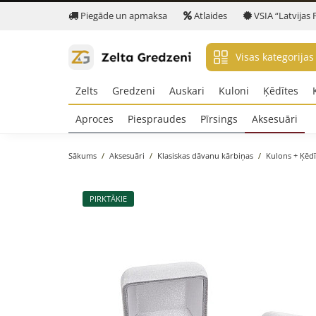
Piegāde un apmaksa
Atlaides
VSIA “Latvijas 
Visas kategorijas
Zelts
Gredzeni
Auskari
Kuloni
Ķēdītes
Aproces
Piespraudes
Pīrsings
Aksesuāri
Sākums
Aksesuāri
Klasiskas dāvanu kārbiņas
Kulons + Ķēdī
PIRKTĀKIE