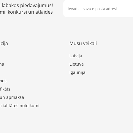
u labākos piedāvājumus!
mi, konkursi un atlaides
cija
Mūsu veikali
Latvija
na
Lietuva
Igaunija
mes
fikāts
 un apmaksa
cialitātes noteikumi