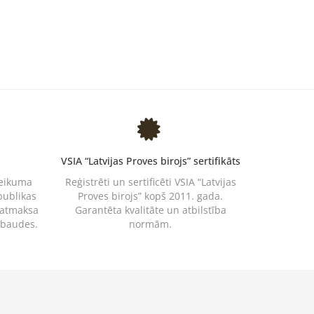
VSIA “Latvijas Proves birojs” sertifikāts
teikuma
Reģistrēti un sertificēti VSIA “Latvijas
publikas
Proves birojs” kopš 2011. gada.
 atmaksa
Garantēta kvalitāte un atbilstība
rbaudes.
normām.