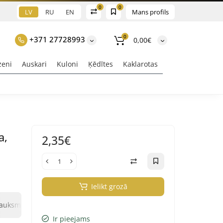
0
0
LV
RU
EN
Mans profils
0
+371 27728993
0,00€
zeni
Auskari
Kuloni
Ķēdītes
Kaklarotas
a,
2,35€
Ielikt grozā
0
0
sauksmes
Jautājums un atbilde
Klix Payment
Ir pieejams