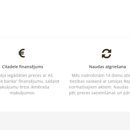
Citadele finansējums
Naudas atgriešana
pēja iegādāties preces ar AS
Mēs nodrošinām 14 dienu at
le banka” finansējumu, sadalot
tiesības saskaņā ar Latvijas Re
aksājumu ērtos ikmēneša
normatīvajiem aktiem. Naudas
maksājumos.
pēc preces saņemšanas un pā