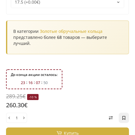
В категории
Золотые обручальные кольца
представлено более
68
товаров — выберите
лучший.
До конца акции осталось:
2
3
1
6
0
7
4
9
289.25€
-10 %
260.30€
Купить