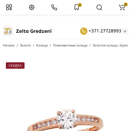
0
0
+371 27728993
Начало
Золото
Кольцa
Помолвочные кольца
Золотое кольцо, Красн
СКИДКА