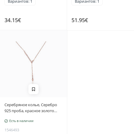
Вариантов: 1
Вариантов: 1
34.15€
51.95€
Серебряное колье, Серебро
925 проба, красное золото
(покрытие), Цирконы,
Есть в наличии
Регулируемая длина
1546493