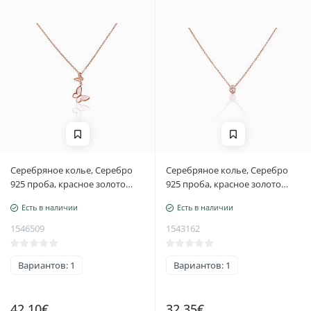
Серебряное колье, Серебро
Серебряное колье, Серебро
925 проба, красное золото
925 проба, красное золото
(покрытие), Цирконы,
(покрытие), Цирконы,
Есть в наличии
Есть в наличии
Перламутр, Регулируемая
Регулируемая длина
длина
1546509
1543162
Вариантов: 1
Вариантов: 1
42.10€
32.35€