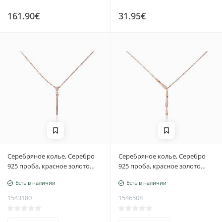
161.90€
31.95€
Серебряное колье, Серебро
Серебряное колье, Серебро
925 проба, красное золото
925 проба, красное золото
(покрытие), Цирконы,
(покрытие), Цирконы,
Есть в наличии
Есть в наличии
Регулируемая длина
Регулируемая длина
1543180
1546508