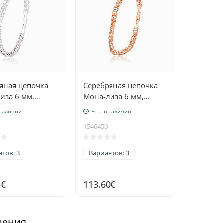
яная цепочка
Серебряная цепочка
иза 6 мм,
Мона-лиза 6 мм,
ая обработка
алмазная обработка
 наличии
Есть в наличии
, Серебро 925
граней, Серебро 925
1546450
проба, красное золото
(покрытие)
тов: 3
Вариантов: 3
5€
113.60€
шения