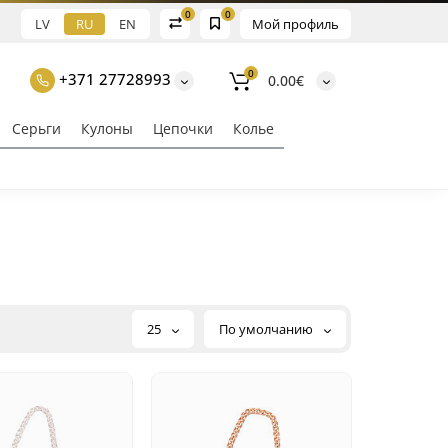
0
0
LV
RU
EN
Мой профиль
0
+371 27728993
0.00€
Серьги
Кулоны
Цепочки
Колье
25
По умолчанию