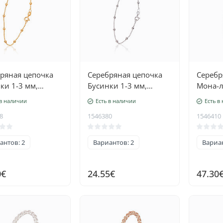
ряная цепочка
Серебряная цепочка
Серебр
ки 1-3 мм,
Бусинки 1-3 мм,
Мона-л
ро 925 проба,
Серебро 925 проба,
алмазн
 в наличии
Есть в наличии
Есть в
е золото
родий (покрытие)
граней
8
1546380
1546410
ытие)
проба
антов: 2
Вариантов: 2
Вариан
0€
24.55€
47.30