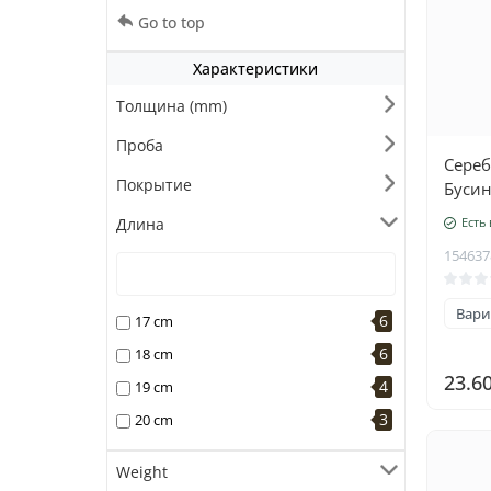
Go to top
Характеристики
Толщина (mm)
Проба
Сереб
Покрытие
Бусин
Сереб
Длина
Есть
желто
154637
(покр
Вари
6
17 cm
6
18 cm
23.6
4
19 cm
3
20 cm
Weight