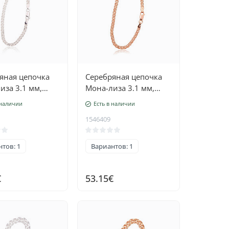
яная цепочка
Серебряная цепочка
иза 3.1 мм,
Мона-лиза 3.1 мм,
ая обработка
алмазная обработка
 наличии
Есть в наличии
, Серебро 925
граней, Серебро 925
1546409
проба, красное золото
(покрытие)
тов: 1
Вариантов: 1
€
53.15€