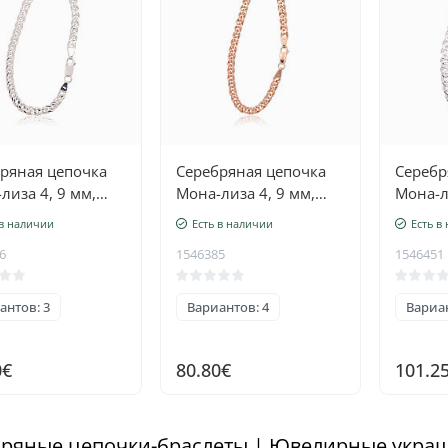
ряная цепочка
Серебряная цепочка
Серебр
лиза 4, 9 мм,
Мона-лиза 4, 9 мм,
Мона-л
ная обработка
алмазная обработка
алмазн
 в наличии
Есть в наличии
Есть в
й, Серебро 925
граней, Серебро 925
граней
6
1546385
1546451
а
проба, красное золото
проба
(покрытие)
антов: 3
Вариантов: 4
Вариан
0€
80.80€
101.2
ряные цепочки-браслеты | Ювелирные укра