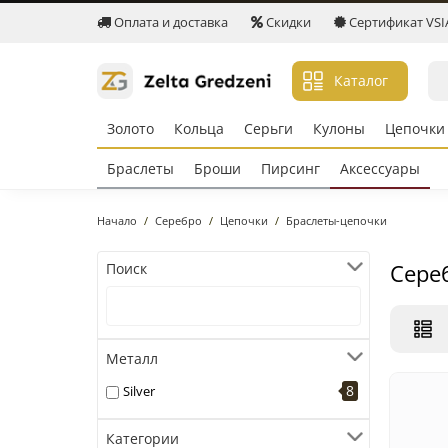
Оплата и доставка
Скидки
Сертификат VSIA 
Каталог
Золото
Кольцa
Серьги
Кулоны
Цепочки
Браслеты
Броши
Пирсинг
Аксессуары
Начало
Серебро
Цепочки
Браслеты-цепочки
Сере
Поиск
Металл
8
Silver
Категории