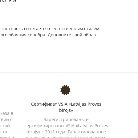
егантность сочетается с естественным стилем.
ого обаяния серебра. Дополните свой образ
Сертификат VSIA «Latvijas Proves
birojs»
каза в
твии с
Зарегистрированы и
йской
сертифицированы VSIA «Latvijas Proves
дств
birojs» с 2011 года. Гарантированное
ения и
качество и соответствие стандартам.