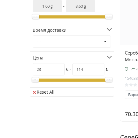
-
Время доставки
Сереб
Цена
Мона-
алмаз
€ -
€
Есть
гране
154638
проб
Reset All
Вари
70.3
Сереб