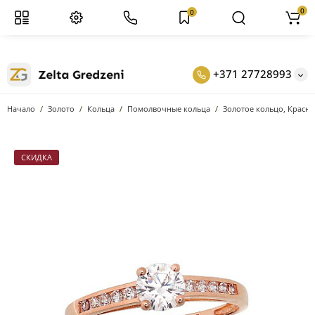
0
0
+371 27728993
Начало
Золото
Кольцa
Помолвочные кольца
Золотое кольцо, Красн
СКИДКА