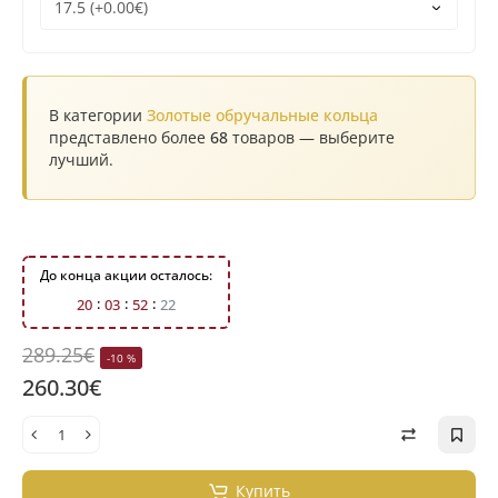
В категории
Золотые обручальные кольца
представлено более
68
товаров — выберите
лучший.
До конца акции осталось:
2
0
0
3
5
2
2
1
289.25€
-10 %
260.30€
Купить