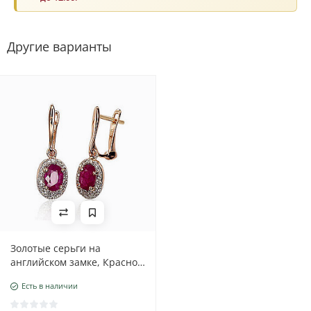
Другие варианты
Золотые серьги на
английском замке, Красное
Золото 585 проба, родий
Есть в наличии
(покрытие) , Бриллианты ,
Рубин