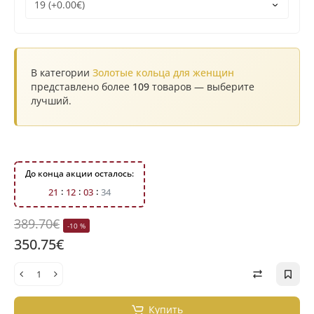
В категории
Золотые кольца для женщин
представлено более
109
товаров — выберите
лучший.
До конца акции осталось:
2
1
1
2
0
3
3
3
389.70€
-10 %
350.75€
Купить