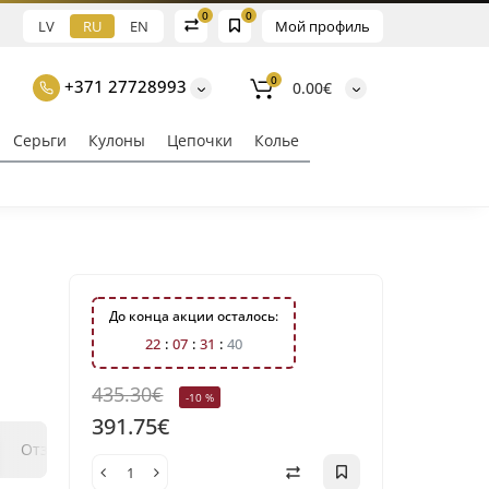
0
0
LV
RU
EN
Мой профиль
0
+371 27728993
0.00€
Серьги
Кулоны
Цепочки
Колье
До конца акции осталось:
ы
2
2
0
7
3
1
3
9
435.30€
-10 %
391.75€
0
0
Отзывы
Вопрос - ответ
Klix Payment