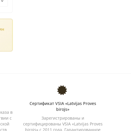
ин
Сертификат VSIA «Latvijas Proves
birojs»
каза в
твии с
Зарегистрированы и
йской
сертифицированы VSIA «Latvijas Proves
дств
birojs» с 2011 года. Гарантированное