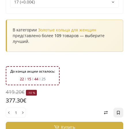
В категории
Золотые кольца для женщин
представлено более
109
товаров — выберите
лучший.
До конца акции осталось:
2
2
1
5
4
4
2
4
419.20€
-10 %
377.30€
Купить