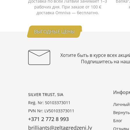
Доставка по всей Латвии занимает 1–3
banka”
рабочих дня. При заказе от 100 €
доставка Omniva — бесплатно.
ВЫГОДНЫЕ ЦЕНЫ
Хотите быть в курсе всех акци
Подпишитесь на наш
Инфор
SILVER TRUST, SIA
Reģ. Nr: 50103373011
Личный 
PVN Nr: LV50103373011
Вернуть
+371 2 772 8 993
Блог
brilliants@zeltagredzeni.lv
Отзывы