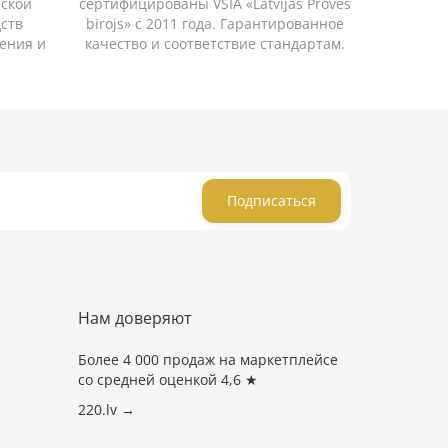
йской
сертифицированы VSIA «Latvijas Proves
дств
birojs» с 2011 года. Гарантированное
ения и
качество и соответствие стандартам.
Подписаться
Нам доверяют
Более 4 000 продаж на маркетплейсе
со средней оценкой 4,6 ★
220.lv →