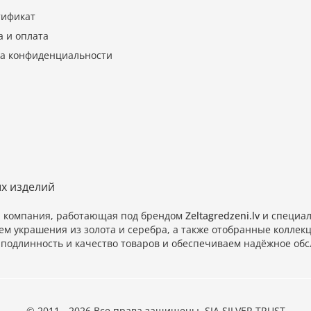
тификат
а и оплата
а конфиденциальности
ых изделий
и компания, работающая под брендом
Zeltagredzeni.lv
и специал
ем украшения из золота и серебра, а также отобранные колл
подлинность и качество товаров и обеспечиваем надёжное обс
© 2011 - 2026 Все права защищены, SIA SILVER TRUST