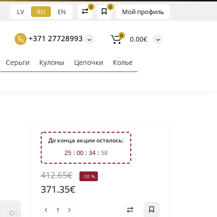
0
0
LV
RU
EN
Мой профиль
0
+371 27728993
0.00€
Серьги
Кулоны
Цепочки
Колье
До конца акции осталось:
2
5
0
0
3
4
5
7
412.65€
-10 %
371.35€
0
0
Отзывы
Вопрос - ответ
Klix Payment