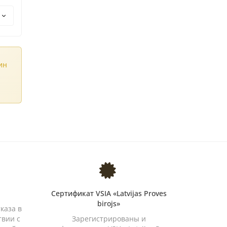
ин
Сертификат VSIA «Latvijas Proves
birojs»
каза в
твии с
Зарегистрированы и