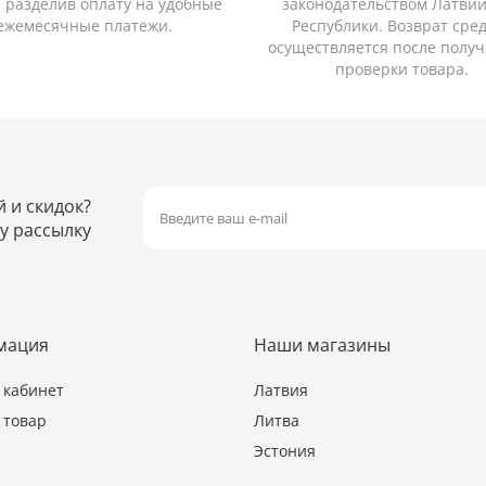
, разделив оплату на удобные
законодательством Латви
ежемесячные платежи.
Республики. Возврат сре
осуществляется после получ
проверки товара.
й и скидок?
у рассылку
мация
Наши магазины
кабинет
Латвия
 товар
Литва
Эстония