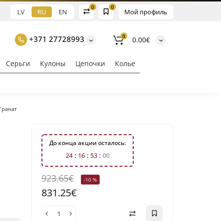
0
0
LV
RU
EN
Мой профиль
0
+371 27728993
0.00€
Серьги
Кулоны
Цепочки
Колье
Гранат
До конца акции осталось:
2
4
1
6
5
2
5
9
923.65€
-10 %
831.25€