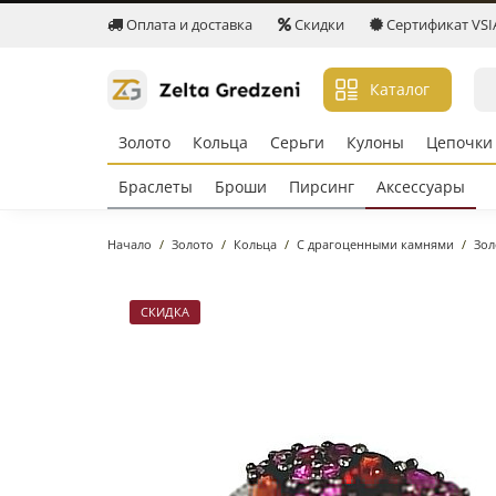
Оплата и доставка
Скидки
Сертификат VSIA 
Каталог
Золото
Кольцa
Серьги
Кулоны
Цепочки
Браслеты
Броши
Пирсинг
Аксессуары
Начало
Золото
Кольцa
С драгоценными камнями
Зол
СКИДКА