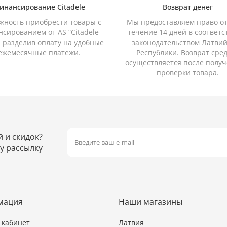
инансирование Citadele
Возврат денег
жность приобрести товары с
Мы предоставляем право от
сированием от AS “Citadele
течение 14 дней в соответс
, разделив оплату на удобные
законодательством Латви
ежемесячные платежи.
Республики. Возврат сре
осуществляется после получ
проверки товара.
й и скидок?
у рассылку
мация
Наши магазины
кабинет
Латвия