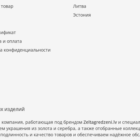
 товар
Литва
Эстония
тификат
а и оплата
а конфиденциальности
ых изделий
и компания, работающая под брендом
Zeltagredzeni.lv
и специал
ем украшения из золота и серебра, а также отобранные колл
подлинность и качество товаров и обеспечиваем надёжное обс