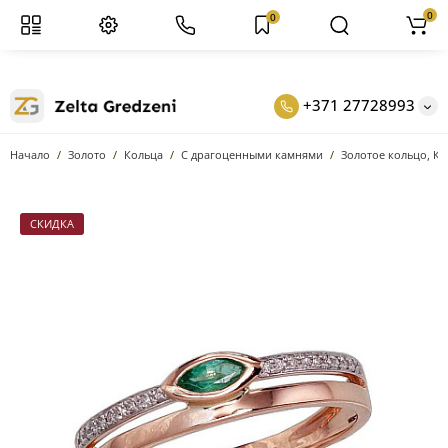
0
0
+371 27728993
Начало
Золото
Кольцa
С драгоценными камнями
Золотое кольцо, Кр
СКИДКА