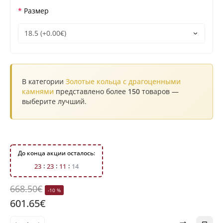
Размер
В категории
Золотые кольца с драгоценными
камнями
представлено более
150
товаров —
выберите лучший.
До конца акции осталось:
2
3
2
3
1
1
1
4
668.50€
-10 %
601.65€