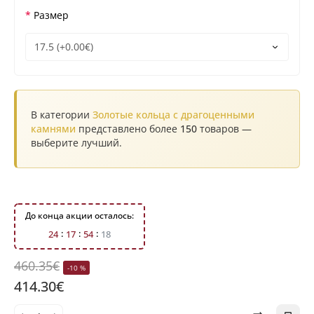
Размер
В категории
Золотые кольца с драгоценными
камнями
представлено более
150
товаров —
выберите лучший.
До конца акции осталось:
2
4
1
7
5
4
1
8
460.35€
-10 %
414.30€