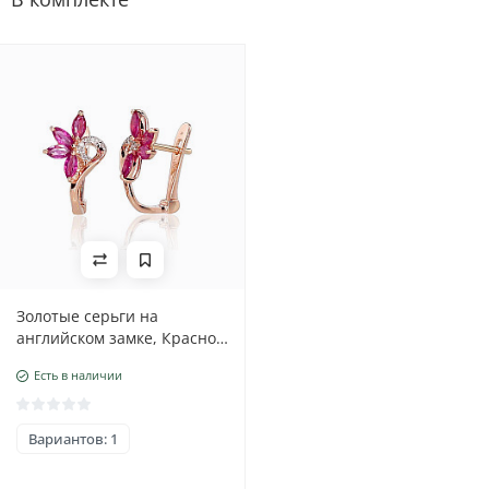
Золотые серьги на
английском замке, Красное
Золото 585 проба, родий
Есть в наличии
(покрытие) , Бриллианты ,
Рубин
Вариантов: 1