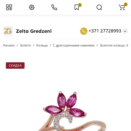
0
0
+371 27728993
Начало
Золото
Кольцa
С драгоценными камнями
Золотое кольцо, Кр
СКИДКА