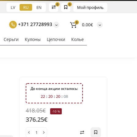
0
0
LV
RU
EN
Мой профиль
0
+371 27728993
0.00€
Серьги
Кулоны
Цепочки
Колье
До конца акции осталось:
2
2
2
0
2
0
0
8
418.05€
-10 %
376.25€