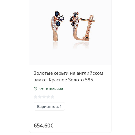
Золотые серьги на английском
замке, Красное Золото 585
проба, родий (покрытие) ,
Есть в наличии
Бриллианты , Сапфир
Вариантов: 1
654.60€