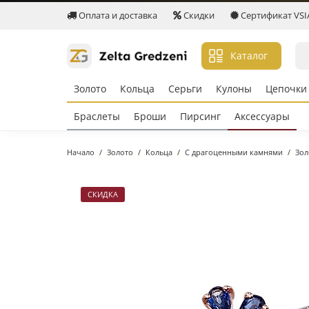
Оплата и доставка
Скидки
Сертификат VSIA 
Каталог
Золото
Кольцa
Серьги
Кулоны
Цепочки
Браслеты
Броши
Пирсинг
Аксессуары
Начало
Золото
Кольцa
С драгоценными камнями
Зол
СКИДКА