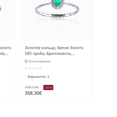
Золото
Золотое кольцо, Белое Золото
Золотое
е),
585 проба, Бриллианты,
585 про
Изумруд
Есть в наличии
Есть в 
Вариантов: 3
Вариант
398.10€
369.20€
-10 %
358.30€
332.30