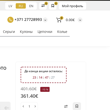
0
0
LV
RU
EN
Мой профиль
0
+371 27728993
0.00€
Серьги
Кулоны
Цепочки
Колье
ото
До конца акции осталось:
2
3
1
4
4
7
2
6
401.60€
-10 %
361.40€
0
0
Отзывы
Вопрос - ответ
Klix Payment