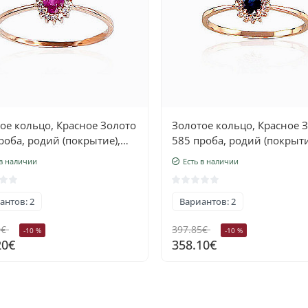
ое кольцо, Красное Золото
Золотое кольцо, Красное 
роба, родий (покрытие),
585 проба, родий (покрыти
лианты, Рубин
Бриллианты, Сапфир
 в наличии
Есть в наличии
антов: 2
Вариантов: 2
0€
397.85€
-10 %
-10 %
20€
358.10€