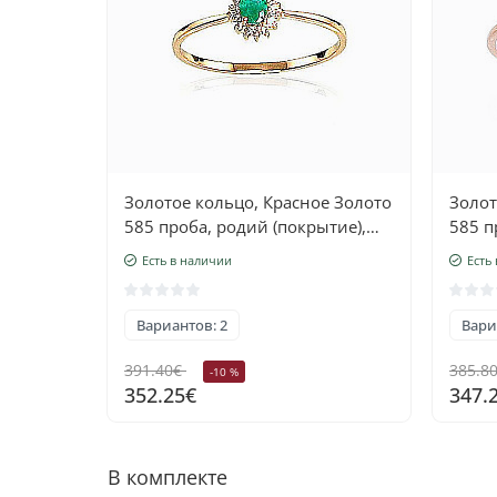
Золотое кольцо, Красное Золото
Золот
585 проба, родий (покрытие),
585 п
Бриллианты, Изумруд
Брил
Есть в наличии
Есть
Вариантов: 2
Вари
391.40€
385.8
-10 %
352.25€
347.
В комплекте