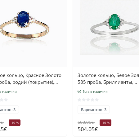
ое кольцо, Красное Золото
Золотое кольцо, Белое Зо
роба, родий (покрытие),
585 проба, Бриллианты,
лианты, Сапфир
Изумруд
 в наличии
Есть в наличии
антов: 3
Вариантов: 3
5€
560.05€
-10 %
-10 %
85€
504.05€