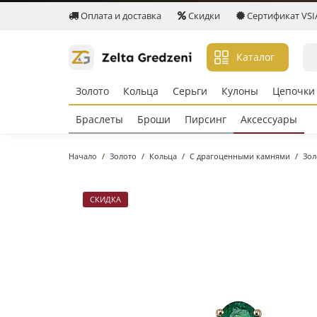
Оплата и доставка
Скидки
Сертификат VSIA 
Каталог
Золото
Кольцa
Серьги
Кулоны
Цепочки
Браслеты
Броши
Пирсинг
Аксессуары
Начало
Золото
Кольцa
С драгоценными камнями
Зол
СКИДКА