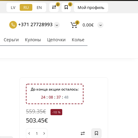
0
0
LV
RU
EN
Мой профиль
0
+371 27728993
0.00€
Серьги
Кулоны
Цепочки
Колье
До конца акции осталось:
2
4
0
8
3
7
4
7
559.35€
-10 %
503.45€