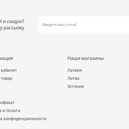
й и скидок?
у рассылку
мация
Наши магазины
кабинет
Латвия
 товар
Литва
Эстония
тификат
а и оплата
а конфиденциальности