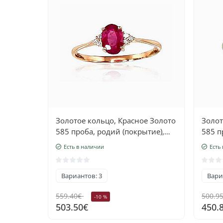
Золотое кольцо, Красное Золото
Золот
585 проба, родий (покрытие),
585 п
Бриллианты, Рубин
Брил
Есть в наличии
Есть
Вариантов: 3
Вари
559.40€
500.9
-10 %
503.50€
450.