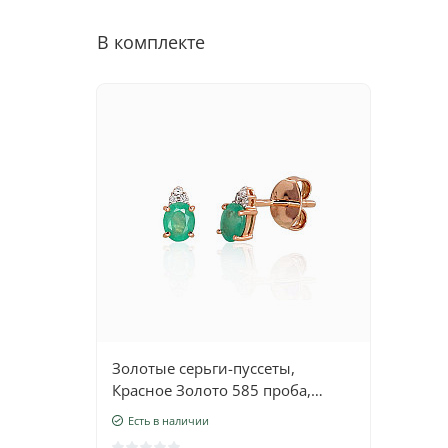
В комплекте
Золотые серьги-пуссеты,
Красное Золото 585 проба,
родий (покрытие) , Бриллианты
Есть в наличии
, Изумруд