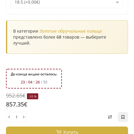
В категории
Золотые обручальные кольца
представлено более
68
товаров — выберите
лучший.
До конца акции осталось:
2
3
0
4
2
6
5
5
952.65€
-10 %
857.35€
Купить