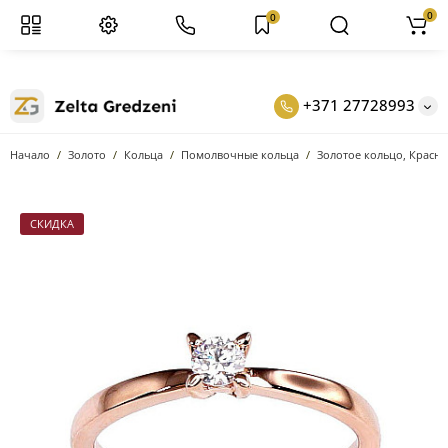
0
0
+371 27728993
Начало
Золото
Кольцa
Помолвочные кольца
Золотое кольцо, Красно
СКИДКА