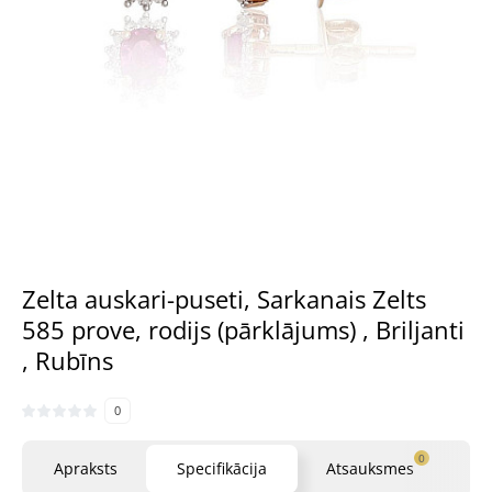
Zelta auskari-puseti, Sarkanais Zelts
585 prove, rodijs (pārklājums) , Briljanti
, Rubīns
0
0
Apraksts
Specifikācija
Atsauksmes
Ja