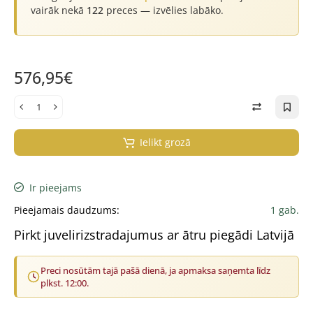
vairāk nekā
122
preces — izvēlies labāko.
576,95€
Ielikt grozā
Ir pieejams
Pieejamais daudzums:
1 gab.
Pirkt juvelirizstradajumus ar ātru piegādi Latvijā
Preci nosūtām tajā pašā dienā, ja apmaksa saņemta līdz
plkst. 12:00.