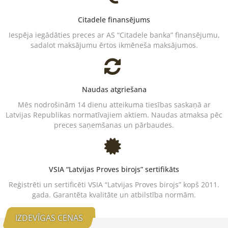
Citadele finansējums
Iespēja iegādāties preces ar AS “Citadele banka” finansējumu,
sadalot maksājumu ērtos ikmēneša maksājumos.
Naudas atgriešana
Mēs nodrošinām 14 dienu atteikuma tiesības saskaņā ar
Latvijas Republikas normatīvajiem aktiem. Naudas atmaksa pēc
preces saņemšanas un pārbaudes.
VSIA “Latvijas Proves birojs” sertifikāts
Reģistrēti un sertificēti VSIA “Latvijas Proves birojs” kopš 2011.
gada. Garantēta kvalitāte un atbilstība normām.
IZDEVĪGAS CENAS