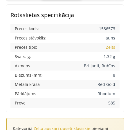
Rotaslietas specifikācija
Preces kods:
1536573
Preces stāvoklis:
Jauns
Preces tips:
Zelts
Svars, g:
1.32 g
Akmens
Briljanti, Rubīns
Biezums (mm)
8
Metāla krāsa
Red Gold
Pārklājums
Rhodium
Prove
585
Kategorijā
Zelta auskari puseti klasiskie
pieejami