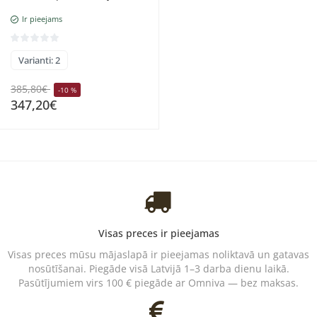
(pārklājums), Briljanti,
Ir pieejams
Rubīns
Varianti: 2
385,80€
-10 %
347,20€
Visas preces ir pieejamas
Visas preces mūsu mājaslapā ir pieejamas noliktavā un gatavas
nosūtīšanai. Piegāde visā Latvijā 1–3 darba dienu laikā.
Pasūtījumiem virs 100 € piegāde ar Omniva — bez maksas.