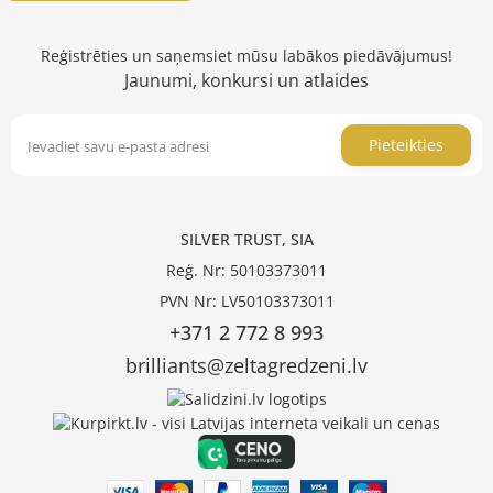
Reģistrēties un saņemsiet mūsu labākos piedāvājumus!
Jaunumi, konkursi un atlaides
Pieteikties
SILVER TRUST, SIA
Reģ. Nr: 50103373011
PVN Nr: LV50103373011
+371 2 772 8 993
brilliants@zeltagredzeni.lv