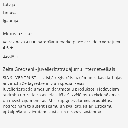
Latvija
Lietuva
Igaunija
Mums uzticas
Vairāk nekā 4 000 pārdošanu marketplace ar vidējo vērtējumu
4,6 ★
220.lv →
Zelta Gredzeni - Juvelierizstrādājumu internetveikals
SIA SILVER TRUST
ir Latvijā reģistrēts uzņēmums, kas darbojas
ar zīmolu
Zeltagredzeni.lv
un specializējas
juvelierizstrādājumos un dārgmetālu produktos. Piedāvājam
sudraba un zelta rotaslietas, kā arī izvēlētas kolekcionējamas
un investīciju monētas. Mēs rūpīgi izvēlamies produktus,
nodrošinām to autentiskumu un kvalitāti, kā arī uzticamu
apkalpošanu klientiem Latvijā un Eiropas Savienībā.