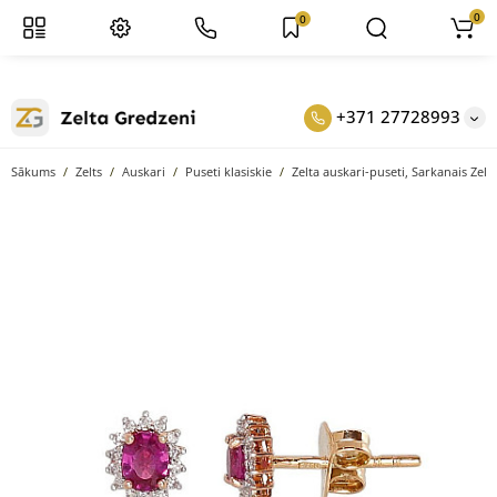
0
0
+371 27728993
Sākums
Zelts
Auskari
Puseti klasiskie
Zelta auskari-puseti, Sarkanais Zelts