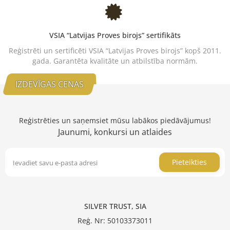
VSIA “Latvijas Proves birojs” sertifikāts
Reģistrēti un sertificēti VSIA “Latvijas Proves birojs” kopš 2011.
gada. Garantēta kvalitāte un atbilstība normām.
IZDEVĪGAS CENAS
Reģistrēties un saņemsiet mūsu labākos piedāvājumus!
Jaunumi, konkursi un atlaides
Pieteikties
SILVER TRUST, SIA
Reģ. Nr: 50103373011