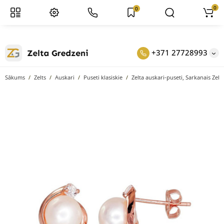
0
0
+371 27728993
Sākums
Zelts
Auskari
Puseti klasiskie
Zelta auskari-puseti, Sarkanais Zelts