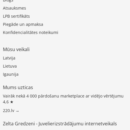
Atsauksmes
LPB sertifikāts
Piegāde un apmaksa
Konfidencialitātes noteikumi
Mūsu veikali
Latvija
Lietuva
Igaunija
Mums uzticas
Vairāk nekā 4 000 pārdošanu marketplace ar vidējo vērtējumu
4,6 ★
220.lv →
Zelta Gredzeni - Juvelierizstrādājumu internetveikals