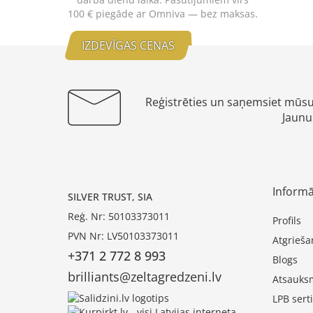
100 € piegāde ar Omniva — bez maksas.
IZDEVĪGAS CENAS
Reģistrēties un saņemsiet mūs
Jaunu
Informā
SILVER TRUST, SIA
Reģ. Nr: 50103373011
Profils
PVN Nr: LV50103373011
Atgrieša
+371 2 772 8 993
Blogs
brilliants@zeltagredzeni.lv
Atsauks
LPB serti