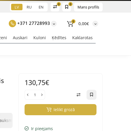
0
0
LV
RU
EN
Mans profils
0
+371 27728993
0,00€
zeni
Auskari
Kuloni
Ķēdītes
Kaklarotas
is
130,75€
Ielikt grozā
0
0
sauksmes
Jautājums un atbilde
Klix Payment
Ir pieejams