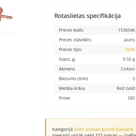
Rotaslietas specifikācija
Preces kods:
1536546
Preces stāvoklis:
Jauns
Preces tips:
Zelts
Svars, g:
0.55 g
Akmens
Cirkoni
Biezums (mm)
5
Metāla krāsa
Red Gold
Prove
585
Kategorijā
Zelta auskari puseti klasiskie
pieejami vairāk nekā
122
preces — izvēli