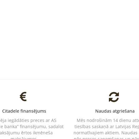
Citadele finansējums
Naudas atgriešana
pēja iegādāties preces ar AS
Mēs nodrošinām 14 dienu at
le banka” finansējumu, sadalot
tiesības saskaņā ar Latvijas Re
aksājumu ērtos ikmēneša
normatīvajiem aktiem. Naudas
maksājumos.
pēc preces saņemšanas un pā