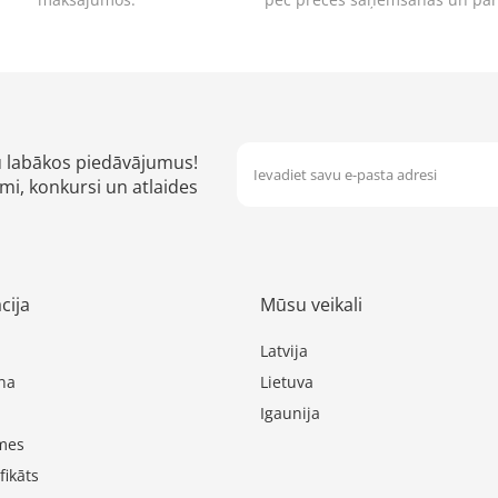
u labākos piedāvājumus!
mi, konkursi un atlaides
cija
Mūsu veikali
Latvija
na
Lietuva
Igaunija
mes
fikāts