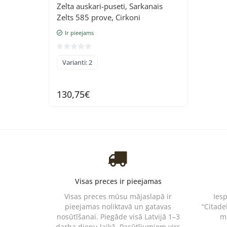
Zelta auskari-puseti, Sarkanais
Zelts 585 prove, Cirkoni
Ir pieejams
Varianti: 2
130,75€
Visas preces ir pieejamas
Visas preces mūsu mājaslapā ir
Ies
pieejamas noliktavā un gatavas
“Citade
nosūtīšanai. Piegāde visā Latvijā 1–3
m
darba dienu laikā. Pasūtījumiem virs