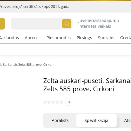
Proves birojs” sertifikāts kopš 2011. gada
Juvelierizstrādājumu
interneta veikals
Kaklarotas
Aproces
Piespraudes
Pīrsings
Sudrabs
Gred
i, Sarkanais Zelts 585 prove, Cirkoni
Zelta auskari-puseti, Sarkana
Zelts 585 prove, Cirkoni
0
Apraksts
Specifikācija
At