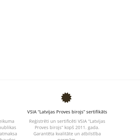
VSIA “Latvijas Proves birojs” sertifikāts
teikuma
Reģistrēti un sertificēti VSIA “Latvijas
publikas
Proves birojs” kopš 2011. gada.
 atmaksa
Garantēta kvalitāte un atbilstība
rbaudes.
normām.