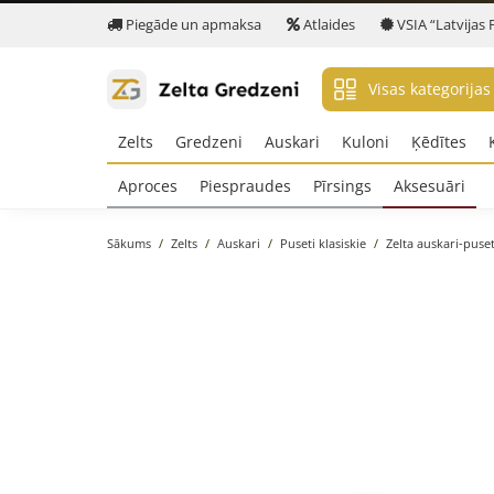
Piegāde un apmaksa
Atlaides
VSIA “Latvijas 
Visas kategorijas
Zelts
Gredzeni
Auskari
Kuloni
Ķēdītes
Aproces
Piespraudes
Pīrsings
Aksesuāri
Sākums
Zelts
Auskari
Puseti klasiskie
Zelta auskari-puset