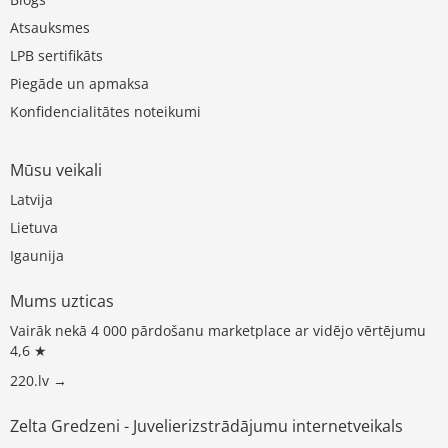
Atsauksmes
LPB sertifikāts
Piegāde un apmaksa
Konfidencialitātes noteikumi
Mūsu veikali
Latvija
Lietuva
Igaunija
Mums uzticas
Vairāk nekā 4 000 pārdošanu marketplace ar vidējo vērtējumu
4,6 ★
220.lv →
Zelta Gredzeni - Juvelierizstrādājumu internetveikals