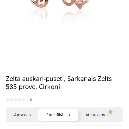
Zelta auskari-puseti, Sarkanais Zelts
585 prove, Cirkoni
0
0
Apraksts
Specifikācija
Atsauksmes
Ja