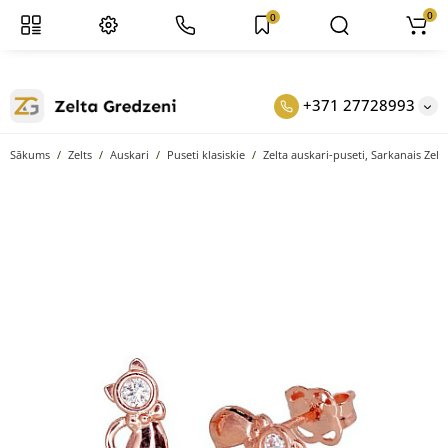
0
0
+371 27728993
Sākums
Zelts
Auskari
Puseti klasiskie
Zelta auskari-puseti, Sarkanais Zelt