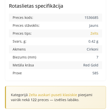
Rotaslietas specifikācija
Preces kods:
1536685
Preces stāvoklis:
Jauns
Preces tips:
Zelts
Svars, g:
0.42 g
Akmens
Cirkoni
Biezums (mm)
7
Metāla krāsa
Red Gold
Prove
585
Kategorijā
Zelta auskari puseti klasiskie
pieejami
vairāk nekā
122
preces — izvēlies labāko.