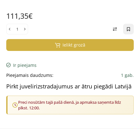
111,35€
Ielikt grozā
Ir pieejams
Pieejamais daudzums:
1 gab.
Pirkt juvelirizstradajumus ar ātru piegādi Latvijā
Preci nosūtām tajā pašā dienā, ja apmaksa saņemta līdz
plkst. 12:00.