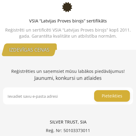
VSIA “Latvijas Proves birojs” sertifikāts
Reģistrēti un sertificēti VSIA “Latvijas Proves birojs” kopš 2011.
gada. Garantēta kvalitāte un atbilstība normām.
IZDEVĪGAS CENAS
Reģistrēties un saņemsiet mūsu labākos piedāvājumus!
Jaunumi, konkursi un atlaides
Pieteikties
SILVER TRUST, SIA
Reģ. Nr: 50103373011