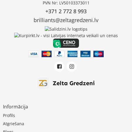
PVN Nr: LV50103373011
+371 2 772 8 993
brilliants@zeltagredzeni.lv
Informācija
Profils
Atgriešana
Blogs